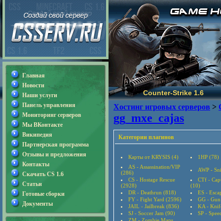
Главная
Новости
Counter-Strike 1.6
Наши услуги
Панель управления
Хостинг игровых серверов
>
Мониторинг серверов
gg_mxe_cajas
Мы ВКонтакте
Википедия
Категории плагинов
Партнерская программа
Отзывы и предложения
Карты от KRYSIS (4)
1HP (78)
Контакты
AS - Assassination/VIP
AWP - Sni
(286)
Скачать CS 1.6
CS - Hostage Rescue
CTf - Cap
Статьи
(2928)
(10)
DR - Deathrun (818)
ES - Esca
Готовые сборки
FY - Fight Yard (2596)
GG - Gun
Документы
JAIL - Jailbreak (836)
KA - Knif
SJ - Soccer Jam (90)
SP - Speed
ZM - Zombie Maps