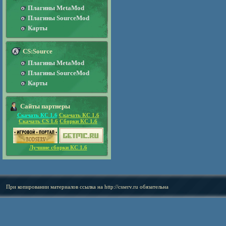
Плагины MetaMod
Плагины SourceMod
Карты
CS:Source
Плагины MetaMod
Плагины SourceMod
Карты
Сайты партнеры
Скачать КС 1.6
Скачать КС 1.6
Скачать CS 1.6
Сборки КС 1.6
Лучшие сборки КС 1.6
При копировании материалов ссылка на
http://csserv.ru
обязательна