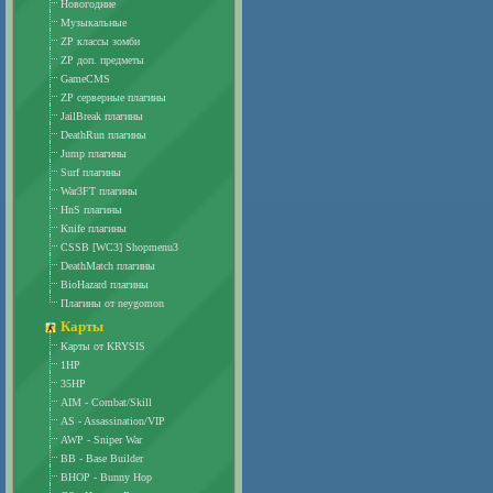
Новогодние
Музыкальные
ZP классы зомби
ZP доп. предметы
GameCMS
ZP серверные плагины
JailBreak плагины
DeathRun плагины
Jump плагины
Surf плагины
War3FT плагины
HnS плагины
Knife плагины
CSSB [WC3] Shopmenu3
DeathMatch плагины
BioHazard плагины
Плагины от neygomon
Карты
Карты от KRYSIS
1HP
35HP
AIM - Combat/Skill
AS - Assassination/VIP
AWP - Sniper War
BB - Base Builder
BHOP - Bunny Hop