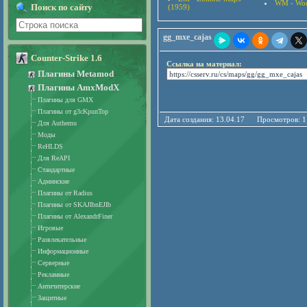
WM - Wor
Поиск по сайту
(1959)
gg_mxe_cajas
Counter-Strike 1.6
Ссылка на материал:
Плагины Metamod
Плагины AmxModX
Плагины для GMX
Плагины от g3cKpunTop
Дата создания: 13.04.17 Просмотро
Для Authemu
Моды
ReHLDS
Для ReAPI
Стандартные
Админские
Плагины от Radius
Плагины от SKAJIbnEJIb
Плагины от AlexandrFiner
Игровые
Развлекательные
Информационные
Серверные
Рекламные
Античитерские
Защитные