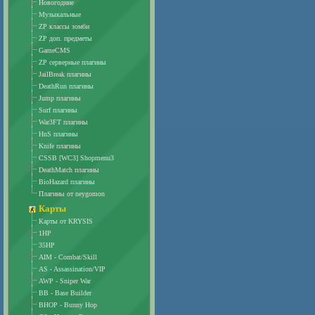
Новогодние
Музыкальные
ZP классы зомби
ZP доп. предметы
GameCMS
ZP серверные плагины
JailBreak плагины
DeathRun плагины
Jump плагины
Surf плагины
War3FT плагины
HnS плагины
Knife плагины
CSSB [WC3] Shopmenu3
DeathMatch плагины
BioHazard плагины
Плагины от neygomon
Карты
Карты от KRYSIS
1HP
35HP
AIM - Combat/Skill
AS - Assassination/VIP
AWP - Sniper War
BB - Base Builder
BHOP - Bunny Hop