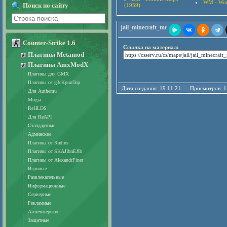
WM - Wor
Поиск по сайту
(1959)
jail_minecraft_mr
Counter-Strike 1.6
Ссылка на материал:
Плагины Metamod
Плагины AmxModX
Плагины для GMX
Плагины от g3cKpunTop
Дата создания: 19.11.21 Просмотро
Для Authemu
Моды
ReHLDS
Для ReAPI
Стандартные
Админские
Плагины от Radius
Плагины от SKAJIbnEJIb
Плагины от AlexandrFiner
Игровые
Развлекательные
Информационные
Серверные
Рекламные
Античитерские
Защитные