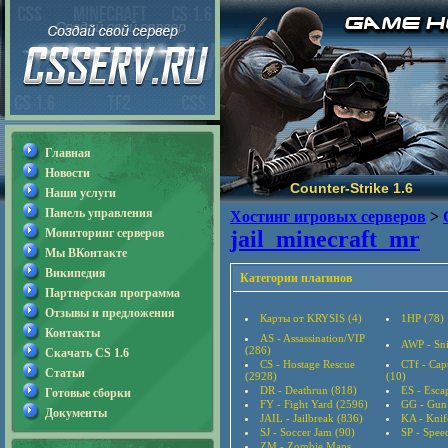
Главная
Новости
Counter-Strike 1.6
Наши услуги
Панель управления
Хостинг игровых серверов
>
Мониторинг серверов
jail_minecraft_mr
Мы ВКонтакте
Википедия
Категории плагинов
Партнерская программа
Отзывы и предложения
Карты от KRYSIS (4)
1HP (78)
Контакты
AS - Assassination/VIP
AWP - Sni
(286)
Скачать CS 1.6
CS - Hostage Rescue
CTf - Cap
Статьи
(2928)
(10)
DR - Deathrun (818)
ES - Esca
Готовые сборки
FY - Fight Yard (2596)
GG - Gun
Документы
JAIL - Jailbreak (836)
KA - Knif
SJ - Soccer Jam (90)
SP - Speed
ZM - Zombie Maps