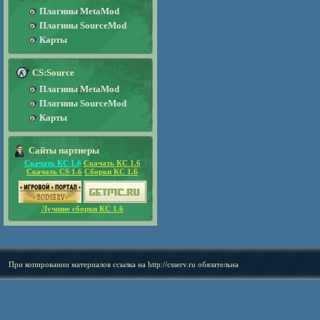
Плагины MetaMod
Плагины SourceMod
Карты
CS:Source
Плагины MetaMod
Плагины SourceMod
Карты
Сайты партнеры
Скачать КС 1.6
Скачать КС 1.6
Скачать CS 1.6
Сборки КС 1.6
Лучшие сборки КС 1.6
При копировании материалов ссылка на
http://csserv.ru
обязательна