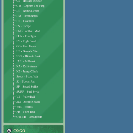
CS - Hostage Rescue
CTf - Capture The Flag
DE - Bomb/Defuse
DM - Deathmatch
DR - Deathrun
ES - Escape
FM - Football Mod
FUN - Fun Type
FY - Fight Yard
GG - Gun Game
HE - Grenade War
HNS - Hide & Seek
JAIL - Jailbreak
KA - Knife Arena
KZ - Jump/Climb
Scout - Scout War
SJ - Soccer Jam
SP - Speed Strike
SURF - Surf Style
VB - VoleyBall
ZM - Zombie Maps
WM - Worms
PB - Paint Ball
OTHER - Остальные
CS:GO