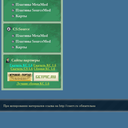
Плагины MetaMod
Плагины SourceMod
Карты
CS:Source
Плагины MetaMod
Плагины SourceMod
Карты
Сайты партнеры
Скачать КС 1.6
Скачать КС 1.6
Скачать CS 1.6
Сборки КС 1.6
Лучшие сборки КС 1.6
При копировании материалов ссылка на
http://csserv.ru
обязательна