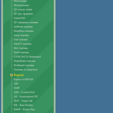
Новогодние
Музыкальные
ZP классы зомби
ZP доп. предметы
GameCMS
ZP серверные плагины
JailBreak плагины
DeathRun плагины
Jump плагины
Surf плагины
War3FT плагины
HnS плагины
Knife плагины
CSSB [WC3] Shopmenu3
DeathMatch плагины
BioHazard плагины
Плагины от neygomon
Карты
Карты от KRYSIS
1HP
35HP
AIM - Combat/Skill
AS - Assassination/VIP
AWP - Sniper War
BB - Base Builder
BHOP - Bunny Hop