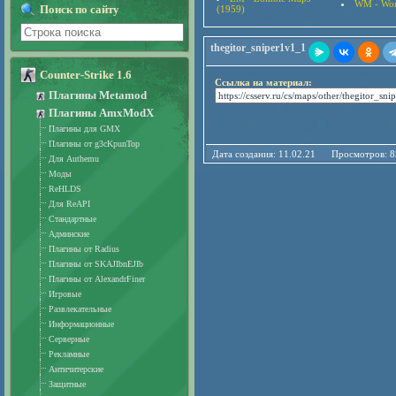
WM - Wor
Поиск по сайту
(1959)
thegitor_sniper1v1_1
Counter-Strike 1.6
Ссылка на материал:
Плагины Metamod
Плагины AmxModX
Плагины для GMX
Плагины от g3cKpunTop
Дата создания: 11.02.21 Просмотро
Для Authemu
Моды
ReHLDS
Для ReAPI
Стандартные
Админские
Плагины от Radius
Плагины от SKAJIbnEJIb
Плагины от AlexandrFiner
Игровые
Развлекательные
Информационные
Серверные
Рекламные
Античитерские
Защитные