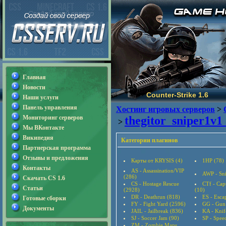
Главная
Новости
Counter-Strike 1.6
Наши услуги
Панель управления
Хостинг игровых серверов
>
Мониторинг серверов
thegitor_sniper1v1
>
Мы ВКонтакте
Википедия
Категории плагинов
Партнерская программа
Отзывы и предложения
Карты от KRYSIS (4)
1HP (78)
Контакты
AS - Assassination/VIP
AWP - Sni
(286)
Скачать CS 1.6
CS - Hostage Rescue
CTf - Cap
Статьи
(2928)
(10)
DR - Deathrun (818)
ES - Esca
Готовые сборки
FY - Fight Yard (2596)
GG - Gun
Документы
JAIL - Jailbreak (836)
KA - Knif
SJ - Soccer Jam (90)
SP - Speed
ZM - Zombie Maps