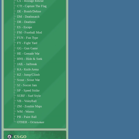
CS - Hostage Rescue
CTf - Capture The Flag
DE - Bomb/Defuse
DM - Deathmatch
DR - Deathrun
ES - Escape
FM - Football Mod
FUN - Fun Type
FY - Fight Yard
GG - Gun Game
HE - Grenade War
HNS - Hide & Seek
JAIL - Jailbreak
KA - Knife Arena
KZ - Jump/Climb
Scout - Scout War
SJ - Soccer Jam
SP - Speed Strike
SURF - Surf Style
VB - VoleyBall
ZM - Zombie Maps
WM - Worms
PB - Paint Ball
OTHER - Остальные
CS:GO