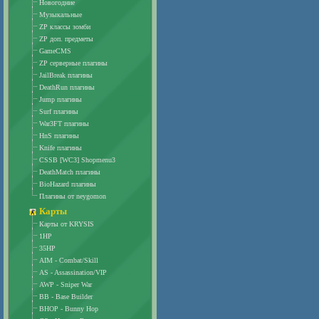
Новогодние
Музыкальные
ZP классы зомби
ZP доп. предметы
GameCMS
ZP серверные плагины
JailBreak плагины
DeathRun плагины
Jump плагины
Surf плагины
War3FT плагины
HnS плагины
Knife плагины
CSSB [WC3] Shopmenu3
DeathMatch плагины
BioHazard плагины
Плагины от neygomon
Карты
Карты от KRYSIS
1HP
35HP
AIM - Combat/Skill
AS - Assassination/VIP
AWP - Sniper War
BB - Base Builder
BHOP - Bunny Hop