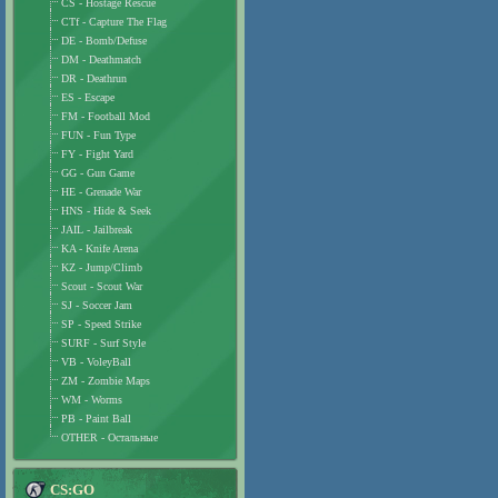
CS - Hostage Rescue
CTf - Capture The Flag
DE - Bomb/Defuse
DM - Deathmatch
DR - Deathrun
ES - Escape
FM - Football Mod
FUN - Fun Type
FY - Fight Yard
GG - Gun Game
HE - Grenade War
HNS - Hide & Seek
JAIL - Jailbreak
KA - Knife Arena
KZ - Jump/Climb
Scout - Scout War
SJ - Soccer Jam
SP - Speed Strike
SURF - Surf Style
VB - VoleyBall
ZM - Zombie Maps
WM - Worms
PB - Paint Ball
OTHER - Остальные
CS:GO