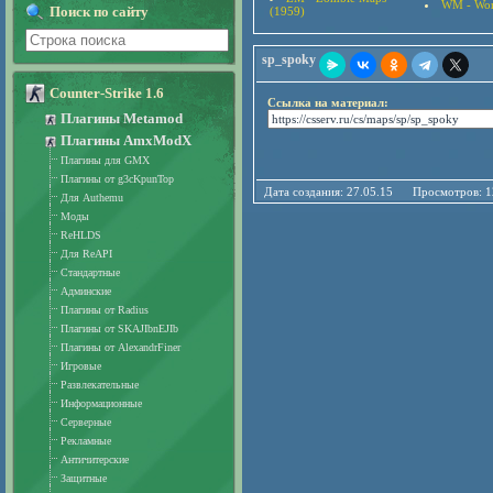
WM - Wor
Поиск по сайту
(1959)
sp_spoky
Counter-Strike 1.6
Ссылка на материал:
Плагины Metamod
Плагины AmxModX
Плагины для GMX
Плагины от g3cKpunTop
Дата создания: 27.05.15 Просмотро
Для Authemu
Моды
ReHLDS
Для ReAPI
Стандартные
Админские
Плагины от Radius
Плагины от SKAJIbnEJIb
Плагины от AlexandrFiner
Игровые
Развлекательные
Информационные
Серверные
Рекламные
Античитерские
Защитные