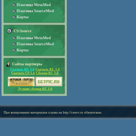
Плагины MetaMod
Плагины SourceMod
Карты
CS:Source
Плагины MetaMod
Плагины SourceMod
Карты
Сайты партнеры
Скачать КС 1.6
Скачать КС 1.6
Скачать CS 1.6
Сборки КС 1.6
Лучшие сборки КС 1.6
При копировании материалов ссылка на
http://csserv.ru
обязательна