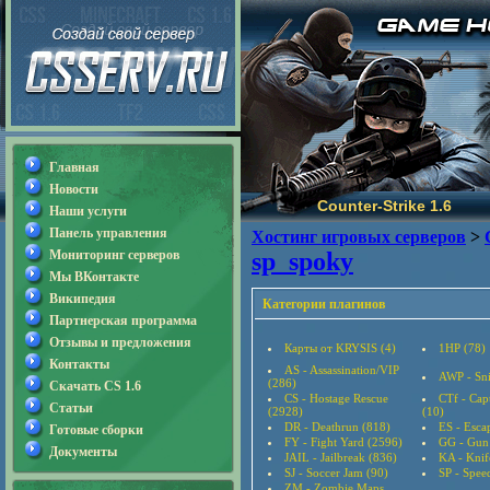
Главная
Новости
Counter-Strike 1.6
Наши услуги
Панель управления
Хостинг игровых серверов
>
Мониторинг серверов
sp_spoky
Мы ВКонтакте
Википедия
Категории плагинов
Партнерская программа
Отзывы и предложения
Карты от KRYSIS (4)
1HP (78)
Контакты
AS - Assassination/VIP
AWP - Sni
(286)
Скачать CS 1.6
CS - Hostage Rescue
CTf - Cap
Статьи
(2928)
(10)
DR - Deathrun (818)
ES - Esca
Готовые сборки
FY - Fight Yard (2596)
GG - Gun
Документы
JAIL - Jailbreak (836)
KA - Knif
SJ - Soccer Jam (90)
SP - Speed
ZM - Zombie Maps