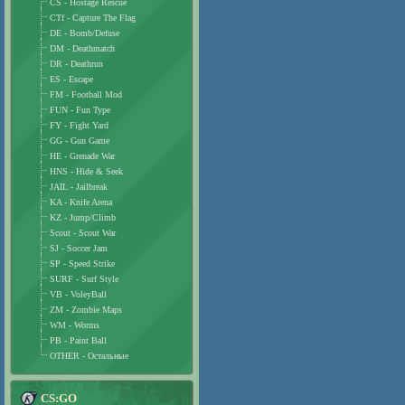
CS - Hostage Rescue
CTf - Capture The Flag
DE - Bomb/Defuse
DM - Deathmatch
DR - Deathrun
ES - Escape
FM - Football Mod
FUN - Fun Type
FY - Fight Yard
GG - Gun Game
HE - Grenade War
HNS - Hide & Seek
JAIL - Jailbreak
KA - Knife Arena
KZ - Jump/Climb
Scout - Scout War
SJ - Soccer Jam
SP - Speed Strike
SURF - Surf Style
VB - VoleyBall
ZM - Zombie Maps
WM - Worms
PB - Paint Ball
OTHER - Остальные
CS:GO