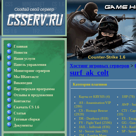
Главная
Новости
Counter-Strike 1.6
Наши услуги
Панель управления
Хостинг игровых серверов
>
Мониторинг серверов
surf_ak_colt
Мы ВКонтакте
Википедия
Категории плагинов
Партнерская программа
Отзывы и предложения
Карты от KRYSIS (4)
1HP (78)
Контакты
AS - Assassination/VIP
AWP - Sni
(286)
Скачать CS 1.6
CS - Hostage Rescue
CTf - Cap
Статьи
(2928)
(10)
DR - Deathrun (818)
ES - Esca
Готовые сборки
FY - Fight Yard (2596)
GG - Gun
Документы
JAIL - Jailbreak (836)
KA - Knif
SJ - Soccer Jam (90)
SP - Speed
ZM - Zombie Maps