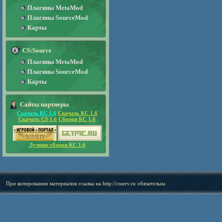
Плагины MetaMod
Плагины SourceMod
Карты
CS:Source
Плагины MetaMod
Плагины SourceMod
Карты
Сайты партнеры
Скачать КС 1.6
Скачать КС 1.6
Скачать CS 1.6
Сборки КС 1.6
Лучшие сборки КС 1.6
При копировании материалов ссылка на
http://csserv.ru
обязательна