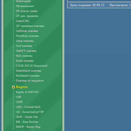
Новогодние
Дата создания: 28.09.15 Просмотро
Музыкальные
ZP классы зомби
ZP доп. предметы
GameCMS
ZP серверные плагины
JailBreak плагины
DeathRun плагины
Jump плагины
Surf плагины
War3FT плагины
HnS плагины
Knife плагины
CSSB [WC3] Shopmenu3
DeathMatch плагины
BioHazard плагины
Плагины от neygomon
Карты
Карты от KRYSIS
1HP
35HP
AIM - Combat/Skill
AS - Assassination/VIP
AWP - Sniper War
BB - Base Builder
BHOP - Bunny Hop