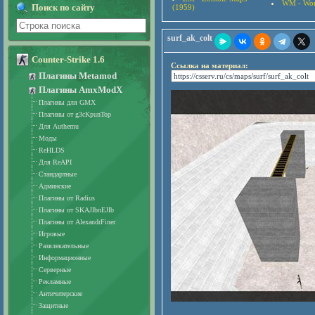
WM - Wor
Поиск по сайту
(1959)
surf_ak_colt
Counter-Strike 1.6
Ссылка на материал:
Плагины Metamod
Плагины AmxModX
Плагины для GMX
Плагины от g3cKpunTop
Для Authemu
Моды
ReHLDS
Для ReAPI
Стандартные
Админские
Плагины от Radius
Плагины от SKAJIbnEJIb
Плагины от AlexandrFiner
Игровые
Развлекательные
Информационные
Серверные
Рекламные
Античитерские
Защитные