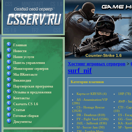
Главная
Новости
Counter-Strike 1.6
Наши услуги
Панель управления
Хостинг игровых серверов
>
Мониторинг серверов
surf_nif
Мы ВКонтакте
Википедия
Категории плагинов
Партнерская программа
Отзывы и предложения
Карты от KRYSIS (4)
1HP (78)
Контакты
AS - Assassination/VIP
AWP - Sni
(286)
Скачать CS 1.6
CS - Hostage Rescue
CTf - Cap
Статьи
(2928)
(10)
DR - Deathrun (818)
ES - Esca
Готовые сборки
FY - Fight Yard (2596)
GG - Gun
Документы
JAIL - Jailbreak (836)
KA - Knif
SJ - Soccer Jam (90)
SP - Speed
ZM - Zombie Maps