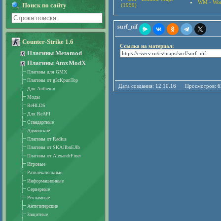
WM - Wor
Поиск по сайту
(1959)
surf_nif
Counter-Strike 1.6
Ссылка на материал:
Плагины Metamod
Плагины AmxModX
Плагины для GMX
Плагины от g3cKpunTop
Дата создания: 12.10.16 Просмотро
Для Authemu
Моды
ReHLDS
Для ReAPI
Стандартные
Админские
Плагины от Radius
Плагины от SKAJIbnEJIb
Плагины от AlexandrFiner
Игровые
Развлекательные
Информационные
Серверные
Рекламные
Античитерские
Защитные