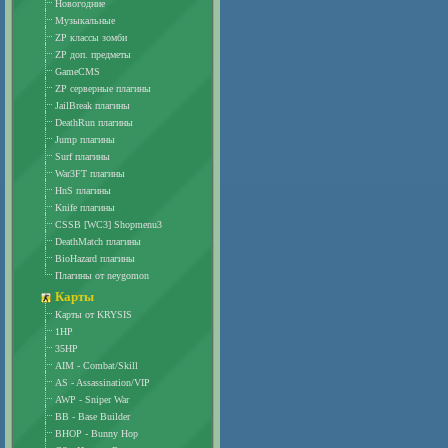
Новогодние
Музыкальные
ZP классы зомби
ZP доп. предметы
GameCMS
ZP серверные плагины
JailBreak плагины
DeathRun плагины
Jump плагины
Surf плагины
War3FT плагины
HnS плагины
Knife плагины
CSSB [WC3] Shopmenu3
DeathMatch плагины
BioHazard плагины
Плагины от neygomon
Карты
Карты от KRYSIS
1HP
35HP
AIM - Combat/Skill
AS - Assassination/VIP
AWP - Sniper War
BB - Base Builder
BHOP - Bunny Hop