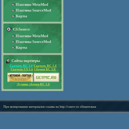
Плагины MetaMod
Плагины SourceMod
Карты
CS:Source
Плагины MetaMod
Плагины SourceMod
Карты
Сайты партнеры
Скачать КС 1.6
Скачать КС 1.6
Скачать CS 1.6
Сборки КС 1.6
Лучшие сборки КС 1.6
При копировании материалов ссылка на
http://csserv.ru
обязательна