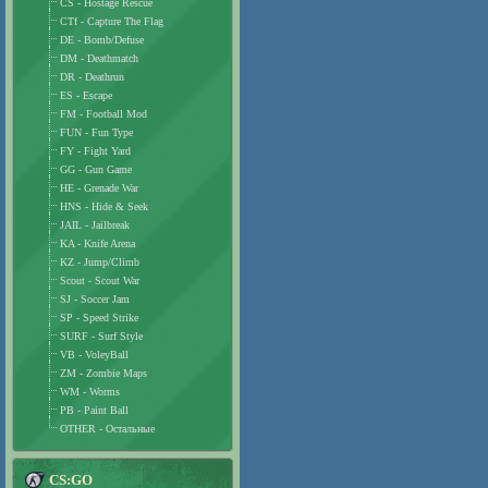
CS - Hostage Rescue
CTf - Capture The Flag
DE - Bomb/Defuse
DM - Deathmatch
DR - Deathrun
ES - Escape
FM - Football Mod
FUN - Fun Type
FY - Fight Yard
GG - Gun Game
HE - Grenade War
HNS - Hide & Seek
JAIL - Jailbreak
KA - Knife Arena
KZ - Jump/Climb
Scout - Scout War
SJ - Soccer Jam
SP - Speed Strike
SURF - Surf Style
VB - VoleyBall
ZM - Zombie Maps
WM - Worms
PB - Paint Ball
OTHER - Остальные
CS:GO