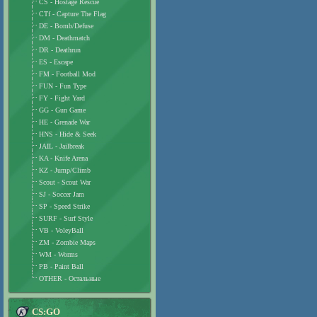
CS - Hostage Rescue
CTf - Capture The Flag
DE - Bomb/Defuse
DM - Deathmatch
DR - Deathrun
ES - Escape
FM - Football Mod
FUN - Fun Type
FY - Fight Yard
GG - Gun Game
HE - Grenade War
HNS - Hide & Seek
JAIL - Jailbreak
KA - Knife Arena
KZ - Jump/Climb
Scout - Scout War
SJ - Soccer Jam
SP - Speed Strike
SURF - Surf Style
VB - VoleyBall
ZM - Zombie Maps
WM - Worms
PB - Paint Ball
OTHER - Остальные
CS:GO