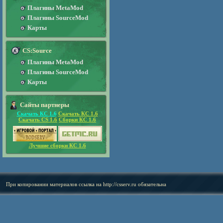
Плагины MetaMod
Плагины SourceMod
Карты
CS:Source
Плагины MetaMod
Плагины SourceMod
Карты
Сайты партнеры
Скачать КС 1.6
Скачать КС 1.6
Скачать CS 1.6
Сборки КС 1.6
Лучшие сборки КС 1.6
При копировании материалов ссылка на
http://csserv.ru
обязательна