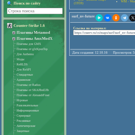
WM - Wor
Поиск по сайту
(1959)
surf_nv-future
Counter-Strike 1.6
Ссылка на материал:
Плагины Metamod
Плагины AmxModX
Плагины для GMX
Плагины от g3cKpunTop
Дата создания: 12.10.16 Просмотро
Для Authemu
Моды
ReHLDS
Для ReAPI
Стандартные
Админские
Плагины от Radius
Плагины от SKAJIbnEJIb
Плагины от AlexandrFiner
Игровые
Развлекательные
Информационные
Серверные
Рекламные
Античитерские
Защитные