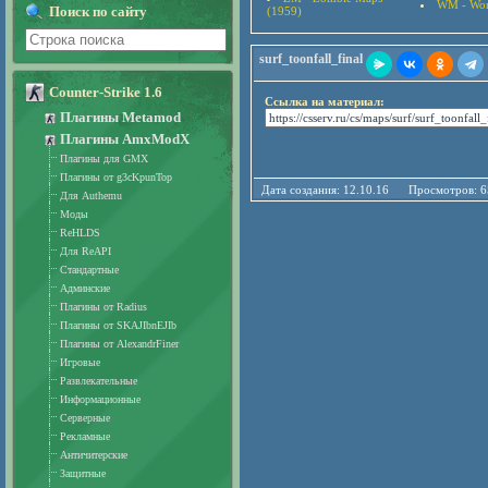
WM - Wor
Поиск по сайту
(1959)
surf_toonfall_final
Counter-Strike 1.6
Ссылка на материал:
Плагины Metamod
Плагины AmxModX
Плагины для GMX
Плагины от g3cKpunTop
Дата создания: 12.10.16 Просмотро
Для Authemu
Моды
ReHLDS
Для ReAPI
Стандартные
Админские
Плагины от Radius
Плагины от SKAJIbnEJIb
Плагины от AlexandrFiner
Игровые
Развлекательные
Информационные
Серверные
Рекламные
Античитерские
Защитные