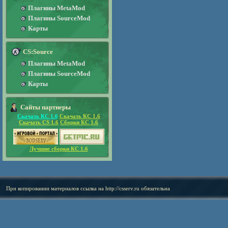
Плагины MetaMod
Плагины SourceMod
Карты
CS:Source
Плагины MetaMod
Плагины SourceMod
Карты
Сайты партнеры
Скачать КС 1.6
Скачать КС 1.6
Скачать CS 1.6
Сборки КС 1.6
Лучшие сборки КС 1.6
При копировании материалов ссылка на
http://csserv.ru
обязательна