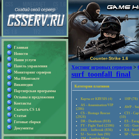
Главная
Новости
Counter-Strike 1.6
Наши услуги
Панель управления
Хостинг игровых серверов
>
Мониторинг серверов
surf_toonfall_final
Мы ВКонтакте
Википедия
Категории плагинов
Партнерская программа
Отзывы и предложения
Карты от KRYSIS (4)
1HP (78)
Контакты
AS - Assassination/VIP
AWP - Sni
(286)
Скачать CS 1.6
CS - Hostage Rescue
CTf - Cap
Статьи
(2928)
(10)
DR - Deathrun (818)
ES - Esca
Готовые сборки
FY - Fight Yard (2596)
GG - Gun
Документы
JAIL - Jailbreak (836)
KA - Knif
SJ - Soccer Jam (90)
SP - Speed
ZM - Zombie Maps