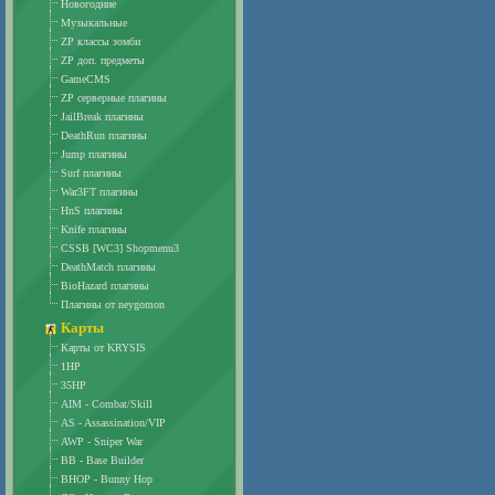
Новогодние
Музыкальные
ZP классы зомби
ZP доп. предметы
GameCMS
ZP серверные плагины
JailBreak плагины
DeathRun плагины
Jump плагины
Surf плагины
War3FT плагины
HnS плагины
Knife плагины
CSSB [WC3] Shopmenu3
DeathMatch плагины
BioHazard плагины
Плагины от neygomon
Карты
Карты от KRYSIS
1HP
35HP
AIM - Combat/Skill
AS - Assassination/VIP
AWP - Sniper War
BB - Base Builder
BHOP - Bunny Hop