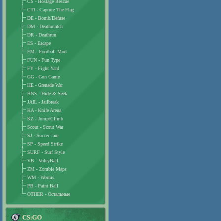
CS - Hostage Rescue
CTf - Capture The Flag
DE - Bomb/Defuse
DM - Deathmatch
DR - Deathrun
ES - Escape
FM - Football Mod
FUN - Fun Type
FY - Fight Yard
GG - Gun Game
HE - Grenade War
HNS - Hide & Seek
JAIL - Jailbreak
KA - Knife Arena
KZ - Jump/Climb
Scout - Scout War
SJ - Soccer Jam
SP - Speed Strike
SURF - Surf Style
VB - VoleyBall
ZM - Zombie Maps
WM - Worms
PB - Paint Ball
OTHER - Остальные
CS:GO