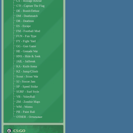
CS - Hostage Rescue
CTf - Capture The Flag
DE - Bomb/Defuse
DM - Deathmatch
DR - Deathrun
ES - Escape
FM - Football Mod
FUN - Fun Type
FY - Fight Yard
GG - Gun Game
HE - Grenade War
HNS - Hide & Seek
JAIL - Jailbreak
KA - Knife Arena
KZ - Jump/Climb
Scout - Scout War
SJ - Soccer Jam
SP - Speed Strike
SURF - Surf Style
VB - VoleyBall
ZM - Zombie Maps
WM - Worms
PB - Paint Ball
OTHER - Остальные
CS:GO