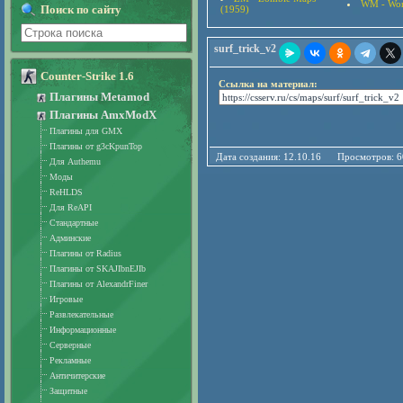
WM - Wor
Поиск по сайту
(1959)
surf_trick_v2
Counter-Strike 1.6
Ссылка на материал:
Плагины Metamod
Плагины AmxModX
Плагины для GMX
Плагины от g3cKpunTop
Дата создания: 12.10.16 Просмотро
Для Authemu
Моды
ReHLDS
Для ReAPI
Стандартные
Админские
Плагины от Radius
Плагины от SKAJIbnEJIb
Плагины от AlexandrFiner
Игровые
Развлекательные
Информационные
Серверные
Рекламные
Античитерские
Защитные