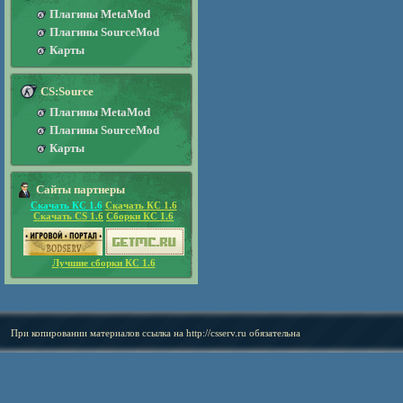
Плагины MetaMod
Плагины SourceMod
Карты
CS:Source
Плагины MetaMod
Плагины SourceMod
Карты
Сайты партнеры
Скачать КС 1.6
Скачать КС 1.6
Скачать CS 1.6
Сборки КС 1.6
Лучшие сборки КС 1.6
При копировании материалов ссылка на
http://csserv.ru
обязательна