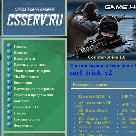
Главная
Новости
Counter-Strike 1.6
Наши услуги
Панель управления
Хостинг игровых серверов
>
Мониторинг серверов
surf_trick_v2
Мы ВКонтакте
Википедия
Категории плагинов
Партнерская программа
Отзывы и предложения
Карты от KRYSIS (4)
1HP (78)
Контакты
AS - Assassination/VIP
AWP - Sni
(286)
Скачать CS 1.6
CS - Hostage Rescue
CTf - Cap
Статьи
(2928)
(10)
DR - Deathrun (818)
ES - Esca
Готовые сборки
FY - Fight Yard (2596)
GG - Gun
Документы
JAIL - Jailbreak (836)
KA - Knif
SJ - Soccer Jam (90)
SP - Speed
ZM - Zombie Maps