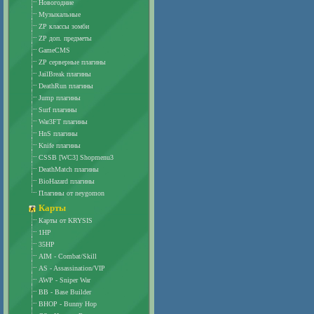
Новогодние
Музыкальные
ZP классы зомби
ZP доп. предметы
GameCMS
ZP серверные плагины
JailBreak плагины
DeathRun плагины
Jump плагины
Surf плагины
War3FT плагины
HnS плагины
Knife плагины
CSSB [WC3] Shopmenu3
DeathMatch плагины
BioHazard плагины
Плагины от neygomon
Карты
Карты от KRYSIS
1HP
35HP
AIM - Combat/Skill
AS - Assassination/VIP
AWP - Sniper War
BB - Base Builder
BHOP - Bunny Hop