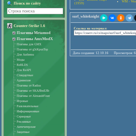
WM - Wor
Поиск по сайту
(1959)
surf_whiteknight
Counter-Strike 1.6
Ссылка на материал:
Плагины Metamod
Плагины AmxModX
Плагины для GMX
Плагины от g3cKpunTop
Дата создания: 12.10.16 Просмотро
Для Authemu
Моды
ReHLDS
Для ReAPI
Стандартные
Админские
Плагины от Radius
Плагины от SKAJIbnEJIb
Плагины от AlexandrFiner
Игровые
Развлекательные
Информационные
Серверные
Рекламные
Античитерские
Защитные