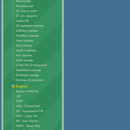
Новогодние
Музыкальные
ZP классы зомби
ZP доп. предметы
GameCMS
ZP серверные плагины
JailBreak плагины
DeathRun плагины
Jump плагины
Surf плагины
War3FT плагины
HnS плагины
Knife плагины
CSSB [WC3] Shopmenu3
DeathMatch плагины
BioHazard плагины
Плагины от neygomon
Карты
Карты от KRYSIS
1HP
35HP
AIM - Combat/Skill
AS - Assassination/VIP
AWP - Sniper War
BB - Base Builder
BHOP - Bunny Hop