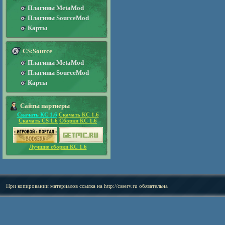
Плагины MetaMod
Плагины SourceMod
Карты
CS:Source
Плагины MetaMod
Плагины SourceMod
Карты
Сайты партнеры
Скачать КС 1.6
Скачать КС 1.6
Скачать CS 1.6
Сборки КС 1.6
Лучшие сборки КС 1.6
При копировании материалов ссылка на
http://csserv.ru
обязательна