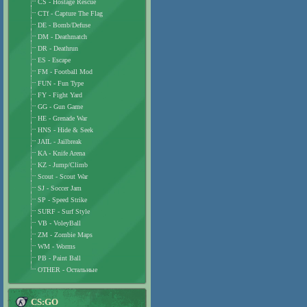
CS - Hostage Rescue
CTf - Capture The Flag
DE - Bomb/Defuse
DM - Deathmatch
DR - Deathrun
ES - Escape
FM - Football Mod
FUN - Fun Type
FY - Fight Yard
GG - Gun Game
HE - Grenade War
HNS - Hide & Seek
JAIL - Jailbreak
KA - Knife Arena
KZ - Jump/Climb
Scout - Scout War
SJ - Soccer Jam
SP - Speed Strike
SURF - Surf Style
VB - VoleyBall
ZM - Zombie Maps
WM - Worms
PB - Paint Ball
OTHER - Остальные
CS:GO