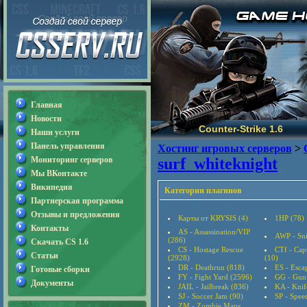
Главная
Новости
Counter-Strike 1.6
Наши услуги
Панель управления
Хостинг игровых серверов
>
Мониторинг серверов
surf_whiteknight
Мы ВКонтакте
Википедия
Категории плагинов
Партнерская программа
Отзывы и предложения
Карты от KRYSIS (4)
1HP (78)
Контакты
AS - Assassination/VIP
AWP - Sni
(286)
Скачать CS 1.6
CS - Hostage Rescue
CTf - Cap
Статьи
(2928)
(10)
DR - Deathrun (818)
ES - Esca
Готовые сборки
FY - Fight Yard (2596)
GG - Gun
Документы
JAIL - Jailbreak (836)
KA - Knif
SJ - Soccer Jam (90)
SP - Speed
ZM - Zombie Maps