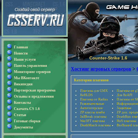
Главная
Новости
Counter-Strike 1.6
Наши услуги
Панель управления
Хостинг игровых серверов
>
Мониторинг серверов
Мы ВКонтакте
Категории плагинов
Википедия
Партнерская программа
Плагины для GMX
Плагины от g
ReHLDS
Для ReAPI
Отзывы и предложения
Плагины от Radius
Плагины от S
Контакты
Развлекательные
Информацион
Античитерские
Защитные
Скачать CS 1.6
ZP классы зомби
ZP доп. пред
Статьи
JailBreak плагины
DeathRun пла
Готовые сборки
War3FT плагины
HnS плагины
DeathMatch плагины
BioHazard пл
Документы