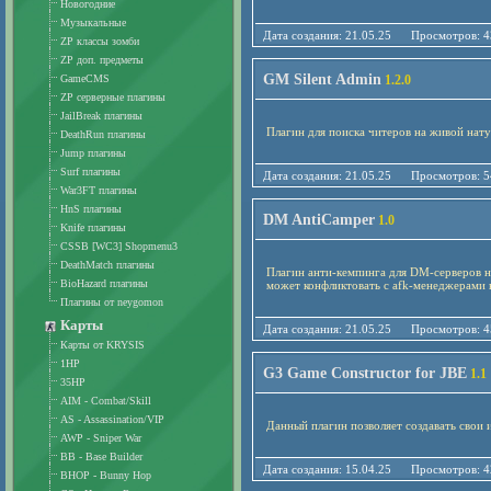
Новогодние
Музыкальные
Дата создания: 21.05.25 Просмотро
ZP классы зомби
ZP доп. предметы
GM Silent Admin
GameCMS
1.2.0
ZP серверные плагины
JailBreak плагины
Плагин для поиска читеров на живой нат
DeathRun плагины
Jump плагины
Surf плагины
Дата создания: 21.05.25 Просмотро
War3FT плагины
HnS плагины
DM AntiCamper
1.0
Knife плагины
CSSB [WC3] Shopmenu3
DeathMatch плагины
Плагин анти-кемпинга для DM-серверов на
BioHazard плагины
может конфликтовать с afk-менеджерами н
Плагины от neygomon
Карты
Дата создания: 21.05.25 Просмотро
Карты от KRYSIS
1HP
G3 Game Constructor for JBE
1.1
35HP
AIM - Combat/Skill
AS - Assassination/VIP
Данный плагин позволяет создавать свои 
AWP - Sniper War
BB - Base Builder
Дата создания: 15.04.25 Просмотро
BHOP - Bunny Hop