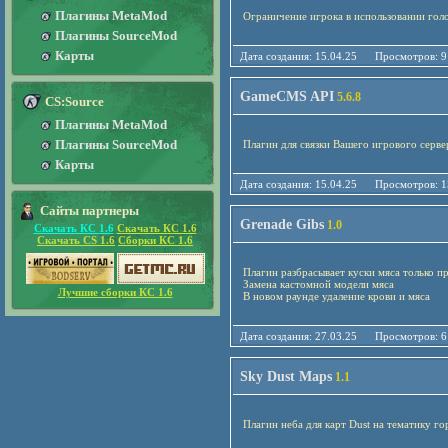
Плагины MetaMod
Ограничение игрока в использовании голо
Плагины SourceMod
Карты
Дата создания: 15.04.25 Просмотро
GameCMS API
5.6.8
CS:Source
Плагины MetaMod
Плагины SourceMod
Плагин для связки Вашего игрового сер
Карты
Дата создания: 15.04.25 Просмотро
Сайты партнеры
Grenade Gibs
1.0
Скачать КС 1.6
Скачать КС 1.6
Скачать CS 1.6
Сборки КС 1.6
Плагин разбрасывает куски мяса только п
Замена кастомной модели мяса
Лучшие сборки КС 1.6
В новом раунде удаление крови и мяса
Дата создания: 27.03.25 Просмотро
Sky Dust Maps
1.1
Плагин неба для карт Dust на тематику го