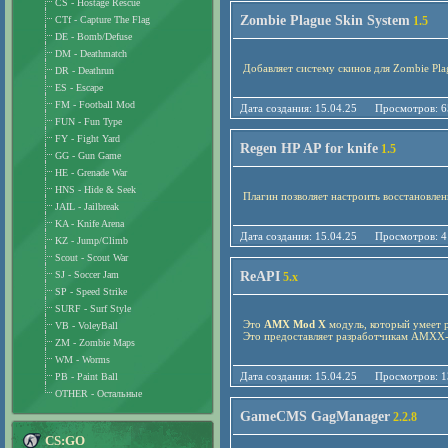
CS - Hostage Rescue
Zombie Plague Skin System
CTf - Capture The Flag
1.5
DE - Bomb/Defuse
DM - Deathmatch
Добавляет систему скинов для Zombie Pla
DR - Deathrun
ES - Escape
FM - Football Mod
Дата создания: 15.04.25 Просмотро
FUN - Fun Type
FY - Fight Yard
Regen HP AP for knife
1.5
GG - Gun Game
HE - Grenade War
HNS - Hide & Seek
Плагин позволяет настроить восстановлен
JAIL - Jailbreak
KA - Knife Arena
Дата создания: 15.04.25 Просмотро
KZ - Jump/Climb
Scout - Scout War
SJ - Soccer Jam
ReAPI
5.x
SP - Speed Strike
SURF - Surf Style
Это
AMX Mod X
модуль, который умеет 
VB - VoleyBall
Это предоставляет разработчикам
AMXX
ZM - Zombie Maps
WM - Worms
Дата создания: 15.04.25 Просмотро
PB - Paint Ball
OTHER - Остальные
GameCMS GagManager
2.2.8
CS:GO