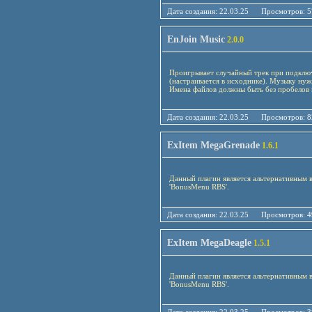
Дата создания: 22.03.25 Просмотро
EnJoin Music
2.0.0
Проигрывает случайный трек при подключ
(настраивается в исходнике). Музыку нуж
Имена файлов должны быть без пробелов 
Дата создания: 22.03.25 Просмотро
ExItem MegaGrenade
1.6.1
Данный плагин является альтернативным 
'BonusMenu RBS'.
Дата создания: 22.03.25 Просмотро
ExItem MegaDeagle
1.5.1
Данный плагин является альтернативным 
'BonusMenu RBS'.