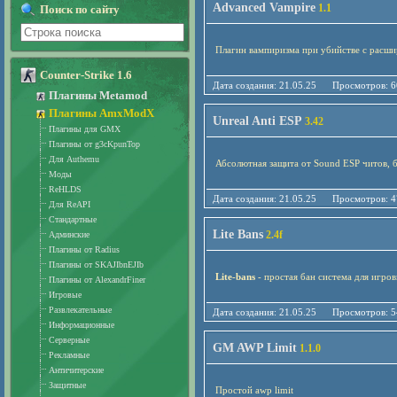
Advanced Vampire
1.1
Поиск по сайту
Плагин вампиризма при убийстве с расш
Counter-Strike 1.6
Дата создания: 21.05.25 Просмотро
Плагины Metamod
Плагины AmxModX
Unreal Anti ESP
3.42
Плагины для GMX
Плагины от g3cKpunTop
Для Authemu
Абсолютная защита от Sound ESP читов, б
Моды
ReHLDS
Дата создания: 21.05.25 Просмотро
Для ReAPI
Стандартные
Lite Bans
2.4f
Админские
Плагины от Radius
Плагины от SKAJIbnEJIb
Lite-bans
- простая бан система для игро
Плагины от AlexandrFiner
Игровые
Развлекательные
Дата создания: 21.05.25 Просмотро
Информационные
Серверные
GM AWP Limit
1.1.0
Рекламные
Античитерские
Защитные
Простой awp limit