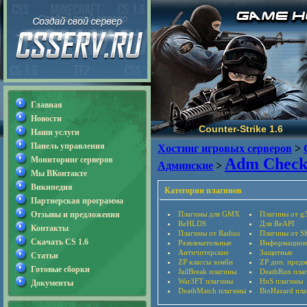
Главная
Новости
Counter-Strike 1.6
Наши услуги
Панель управления
Хостинг игровых серверов
>
Мониторинг серверов
Adm Check 
Админские
>
Мы ВКонтакте
Википедия
Категории плагинов
Партнерская программа
Отзывы и предложения
Плагины для GMX
Плагины от g
ReHLDS
Для ReAPI
Контакты
Плагины от Radius
Плагины от S
Скачать CS 1.6
Развлекательные
Информацион
Античитерские
Защитные
Статьи
ZP классы зомби
ZP доп. пред
Готовые сборки
JailBreak плагины
DeathRun пла
War3FT плагины
HnS плагины
Документы
DeathMatch плагины
BioHazard пл