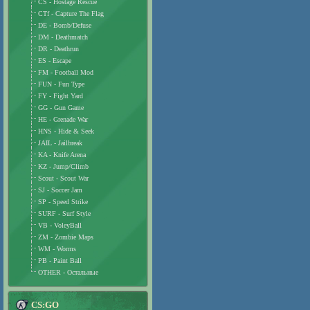
CS - Hostage Rescue
CTf - Capture The Flag
DE - Bomb/Defuse
DM - Deathmatch
DR - Deathrun
ES - Escape
FM - Football Mod
FUN - Fun Type
FY - Fight Yard
GG - Gun Game
HE - Grenade War
HNS - Hide & Seek
JAIL - Jailbreak
KA - Knife Arena
KZ - Jump/Climb
Scout - Scout War
SJ - Soccer Jam
SP - Speed Strike
SURF - Surf Style
VB - VoleyBall
ZM - Zombie Maps
WM - Worms
PB - Paint Ball
OTHER - Остальные
CS:GO