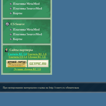
Плагины MetaMod
Плагины SourceMod
Карты
CS:Source
Плагины MetaMod
Плагины SourceMod
Карты
Сайты партнеры
Скачать КС 1.6
Скачать КС 1.6
Скачать CS 1.6
Сборки КС 1.6
Лучшие сборки КС 1.6
При копировании материалов ссылка на
http://csserv.ru
обязательна