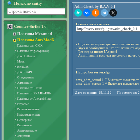
Поиск по сайту
Adm Check by B.A.V 0.1
Ссылка на материал:
Counter-Strike 1.6
Плагины Metamod
Плагины AmxModX
- Подсветка экрана красным цветом на не
Плагины для GMX
-
Звук и сообщение в чат при коннекте а
Плагины от g3cKpunTop
-
Тег перед ником [Админ]
-
Админ видит весь чат не смотря на его 
Для Authemu
Моды
ReHLDS
Настройки server.cfg:
Для ReAPI
Стандартные
amx_adm_sound 1 // Включает выключает 
Админские
amx_adm_screen 1 // Включает выключает
Плагины от Radius
Дата создания: 18.11.12 Просмотров: 
Плагины от SKAJIbnEJIb
Плагины от AlexandrFiner
Игровые
Развлекательные
Информационные
Серверные
Рекламные
Античитерские
Защитные