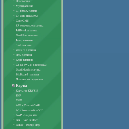
Новогодние
Музыкальные
ZP классы зомби
ZP доп. предметы
GameCMS
ZP серверные плагины
JailBreak плагины
DeathRun плагины
Jump плагины
Surf плагины
War3FT плагины
HnS плагины
Knife плагины
CSSB [WC3] Shopmenu3
DeathMatch плагины
BioHazard плагины
Плагины от neygomon
Карты
Карты от KRYSIS
1HP
35HP
AIM - Combat/Skill
AS - Assassination/VIP
AWP - Sniper War
BB - Base Builder
BHOP - Bunny Hop