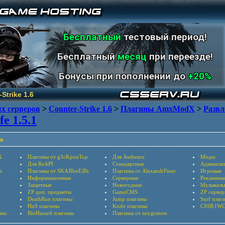
Бесплатный
тестовый период!
Бесплатный
месяц
при переезде!
Бонусы при пополнении до
+20%
Strike 1.6
х серверов
>
Counter-Strike 1.6
>
Плагины AmxModX
>
Развл
e 1.5.1
в
X
Плагины от g3cKpunTop
Для Authemu
Моды
Для ReAPI
Стандартные
Админски
s
Плагины от SKAJIbnEJIb
Плагины от AlexandrFiner
Игровые
Информационные
Серверные
Рекламны
Защитные
Новогодние
Музыкаль
ZP доп. предметы
GameCMS
ZP серве
DeathRun плагины
Jump плагины
Surf плаг
HnS плагины
Knife плагины
CSSB [WC
ины
BioHazard плагины
Плагины от neygomon