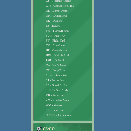
CS - Hostage Rescue
CTf - Capture The Flag
DE - Bomb/Defuse
DM - Deathmatch
DR - Deathrun
ES - Escape
FM - Football Mod
FUN - Fun Type
FY - Fight Yard
GG - Gun Game
HE - Grenade War
HNS - Hide & Seek
JAIL - Jailbreak
KA - Knife Arena
KZ - Jump/Climb
Scout - Scout War
SJ - Soccer Jam
SP - Speed Strike
SURF - Surf Style
VB - VoleyBall
ZM - Zombie Maps
WM - Worms
PB - Paint Ball
OTHER - Остальные
CS:GO