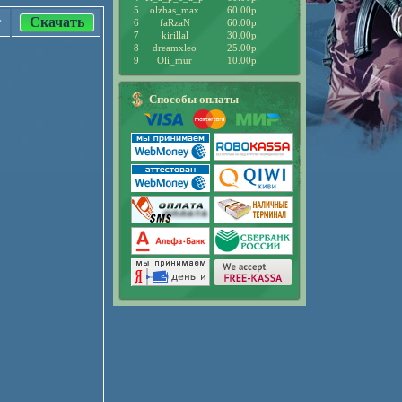
5
olzhas_max
60.00р.
Скачать
6
faRzaN
60.00р.
7
kirillal
30.00р.
8
dreamxleo
25.00р.
9
Oli_mur
10.00р.
Способы оплаты