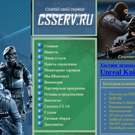
Главная
Новости
Counter-
Наши услуги
Панель управления
Хостинг игровы
Мониторинг серверов
Unreal Knif
Мы ВКонтакте
Википедия
Категории плагино
Партнерская программа
Отзывы и предложения
Плагины для GM
ReHLDS
Контакты
Плагины от Radiu
Скачать CS 1.6
Развлекательные
Античитерские
Статьи
ZP классы зомби
Готовые сборки
JailBreak плагины
War3FT плагины
Документы
DeathMatch плаг