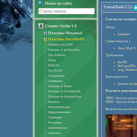
Поиск по сайту
Unreal Knife 1.5.1
Ссылка на материа
Counter-Strike 1.6
Автор
Плагины Metamod
karaulov
Плагины AmxModX
Совместимость с
Плагины для GMX
Amx Mod X 1
Плагины от g3cKpunTop
Для Authemu
Требования
Моды
ReAPI
ReHLDS
ReGameDLL
msg_floatstoc
Для ReAPI
Стандартные
Благодарности
Админские
fantom (за 
Плагины от Radius
Плагин в дополнени
Плагины от SKAJIbnEJIb
Плагины от AlexandrFiner
ЛКМ - бросок одног
ПКМ - бросок нескол
Игровые
Развлекательные
Количество ножей во
Информационные
Серверные
Рекламные
Античитерские
Защитные