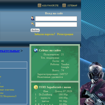
Вход на сайт
Забыли пароль?
Регистрация
Сейчас на сайте
екательные
>
Пользователи:
21
Тех. поддержка:
Гости:
46
Роботы:
Yandex
Google
Всего:
74
Зарегистрировано: 249757
е
Неактивные удаляются
е
ные
ТОП Заработай с нами
рные плагины
Имя
Доход 07.2026
ины
1
Dr.Zoidberg
180.00р.
3] Shopmenu3
2
topms.ru
100.00р.
3
tsarvar
95.50р.
4
K_a_p_c_a_p
60.00р.