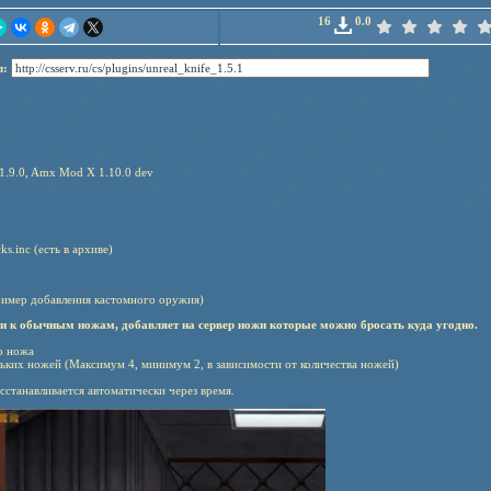
16
0.0
л:
.9.0, Amx Mod X 1.10.0 dev
ks.inc (есть в архиве)
пример добавления кастомного оружия)
и к обычным ножам, добавляет на сервер ножи которые можно бросать куда угодно.
о ножа
ьких ножей (Максимум 4, минимум 2, в зависимости от количества ножей)
сстанавливается автоматически через время.