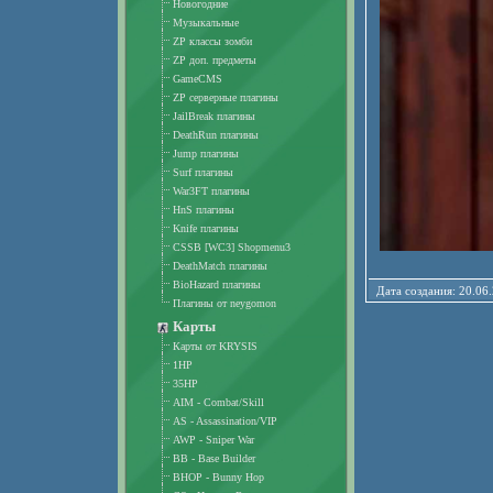
Новогодние
Музыкальные
ZP классы зомби
ZP доп. предметы
GameCMS
ZP серверные плагины
JailBreak плагины
DeathRun плагины
Jump плагины
Surf плагины
War3FT плагины
HnS плагины
Knife плагины
CSSB [WC3] Shopmenu3
DeathMatch плагины
BioHazard плагины
Дата создания: 20.
Плагины от neygomon
Карты
Карты от KRYSIS
1HP
35HP
AIM - Combat/Skill
AS - Assassination/VIP
AWP - Sniper War
BB - Base Builder
BHOP - Bunny Hop