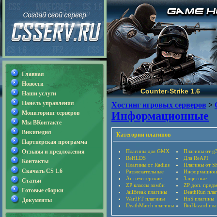
Главная
Новости
Counter-Strike 1.6
Наши услуги
Панель управления
Хостинг игровых серверов
>
Мониторинг серверов
Информационные
Мы ВКонтакте
Википедия
Категории плагинов
Партнерская программа
Отзывы и предложения
Плагины для GMX
Плагины от g
ReHLDS
Для ReAPI
Контакты
Плагины от Radius
Плагины от S
Скачать CS 1.6
Развлекательные
Информацион
Античитерские
Защитные
Статьи
ZP классы зомби
ZP доп. пред
Готовые сборки
JailBreak плагины
DeathRun пла
War3FT плагины
HnS плагины
Документы
DeathMatch плагины
BioHazard пл