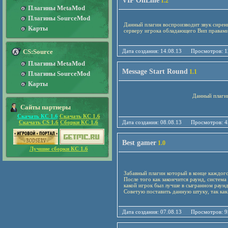
VIP OnLine
1.2
Плагины MetaMod
Плагины SourceMod
Данный плагин воспроизводит звук сирен
Карты
серверу игрока обладающего Вип правами
CS:Source
Дата создания: 14.08.13 Просмотро
Плагины MetaMod
Message Start Round
1.1
Плагины SourceMod
Карты
Данный плагин каждый раунд вы
Сайты партнеры
Скачать КС 1.6
Скачать КС 1.6
Скачать CS 1.6
Сборки КС 1.6
Дата создания: 08.08.13 Просмотро
Best gamer
1.0
Лучшие сборки КС 1.6
Забавный плагин который в конце каждог
После того как закончится раунд, систем
какой игрок был лучше в сыгранном раун
Советую поставить данную штуку, так как 
Дата создания: 07.08.13 Просмотро