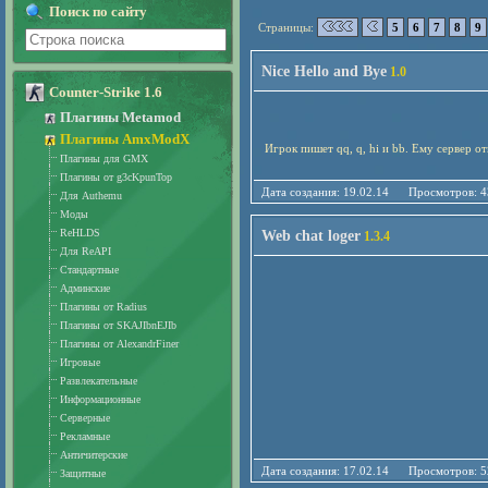
Поиск по сайту
Страницы:
5
6
7
8
9
Nice Hello and Bye
1.0
Counter-Strike 1.6
Плагины Metamod
Плагины AmxModX
Игрок пишет qq, q, hi и bb. Ему сервер о
Плагины для GMX
Плагины от g3cKpunTop
Дата создания: 19.02.14 Просмотро
Для Authemu
Моды
ReHLDS
Web chat loger
1.3.4
Для ReAPI
Стандартные
Админские
Плагины от Radius
Плагины от SKAJIbnEJIb
Плагины от AlexandrFiner
Игровые
Развлекательные
Информационные
Серверные
Рекламные
Античитерские
Дата создания: 17.02.14 Просмотро
Защитные