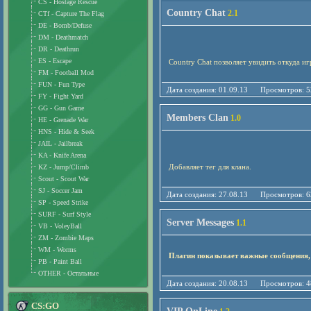
CS - Hostage Rescue
Country Chat
2.1
CTf - Capture The Flag
DE - Bomb/Defuse
DM - Deathmatch
DR - Deathrun
ES - Escape
Country Chat позволяет увидить откуда иг
FM - Football Mod
FUN - Fun Type
Дата создания: 01.09.13 Просмотро
FY - Fight Yard
GG - Gun Game
Members Clan
1.0
HE - Grenade War
HNS - Hide & Seek
JAIL - Jailbreak
KA - Knife Arena
Добавляет тег для клана.
KZ - Jump/Climb
Scout - Scout War
SJ - Soccer Jam
Дата создания: 27.08.13 Просмотро
SP - Speed Strike
SURF - Surf Style
Server Messages
1.1
VB - VoleyBall
ZM - Zombie Maps
WM - Worms
Плагин показывает важные сообщения,
PB - Paint Ball
OTHER - Остальные
Дата создания: 20.08.13 Просмотро
CS:GO