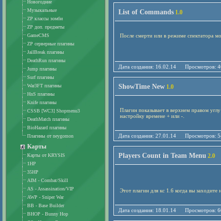
Новогодние
Музыкальные
List of Commands
1.0
ZP классы зомби
ZP доп. предметы
GameCMS
После смерти или в режиме спектатора м
ZP серверные плагины
JailBreak плагины
DeathRun плагины
Дата создания: 16.02.14 Просмотро
Jump плагины
Surf плагины
War3FT плагины
ShowTime New
1.0
HnS плагины
Knife плагины
Плагин показывает в верхнем правом углу
CSSB [WC3] Shopmenu3
настройку времене + или -.
DeathMatch плагины
BioHazard плагины
Дата создания: 27.01.14 Просмотро
Плагины от neygomon
Карты
Players Count in Team Menu
Карты от KRYSIS
2.0
1HP
35HP
AIM - Combat/Skill
AS - Assassination/VIP
Этот плагин для кс 1.6 когда вы заходите
AWP - Sniper War
BB - Base Builder
Дата создания: 18.01.14 Просмотро
BHOP - Bunny Hop