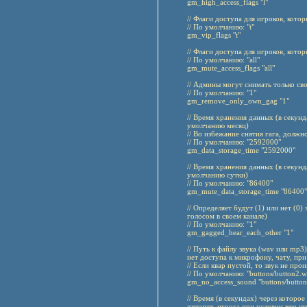
gm_high_access_flags "l"
// Флаги доступа для игроков, кото
// По умолчанию: "t"
gm_vip_flags "t"
// Флаги доступа для игроков, котор
// По умолчанию: "all"
gm_mute_access_flags "all"
// Админы могут снимать только сво
// По умолчанию: "1"
gm_remove_only_own_gag "1"
// Время хранения данных (в секун
умолчанию месяц)
// Во избежание снятия гага, долж
// По умолчанию: "2592000"
gm_data_storage_time "2592000"
// Время хранения данных (в секун
умолчанию сутки)
// По умолчанию: "86400"
gm_mute_data_storage_time "86400"
// Определяет будут (1) или нет (0
голосом в своем канале)
// По умолчанию: "1"
gm_gagged_hear_each_other "1"
// Путь к файлу звука (wav или mp3
нет доступа к микрофону, чату, при
// Если квар пустой, то звук не про
// По умолчанию: "buttons/button2.w
gm_no_access_sound "buttons/butto
// Время (в секундах) через которо
заткнуть игрока при условии что к