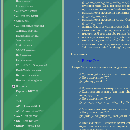
Новогодние
gm_can_speak_after_death_delay)
функция Auto-Gag, которая огран
Музыкальные
против него написали /mute необ
ZP классы зомби
возможность настроить причины 
ZP доп. предметы
gm_add_template)
возможность настроить сроки Gag
GameCMS
gm_add_time)
ZP серверные плагины
данные Gag'а сохраняются в файл g
самоочистка от устаревших запис
JailBreak плагины
имеется API для разработчиков (с
DeathRun плагины
все квары и команды для удобств
конфигурационном файле 'addons
Jump плагины
автоматически создаваемый слов
Surf плагины
'addons/amxmodx/data/lang/gag_me
War3FT плагины
Требования:
HnS плагины
Knife плагины
Plugins Core
CSSB [WC3] Shopmenu3
Настройки (из автоматически создаваемог
DeathMatch плагины
// Уровень дебаг-логов. 0 - отключе
BioHazard плагины
// По умолчанию: "0"
Плагины от neygomon
gm_debug_level "0"
Карты
// Время в течении которого можно
Карты от KRYSIS
// Если условие в кваре 'gm_min_ali
игнорируется
1HP
// По умолчанию: "5.0"
35HP
gm_can_speak_after_death_delay "5.
AIM - Combat/Skill
// Минимальное количество живых 
AS - Assassination/VIP
// По умолчанию: "5"
gm_min_alive_players_listen_dead "
AWP - Sniper War
BB - Base Builder
// При значении 1 мертвые будут с
BHOP - Bunny Hop
будет зависеть от команды игрока и
// По умолчанию: "1"