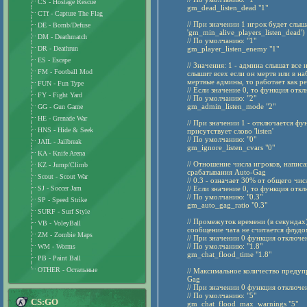
CS - Hostage Rescue
gm_dead_listen_dead "1"
CTf - Capture The Flag
// При значении 1 игрок будет слыша
DE - Bomb/Defuse
'gm_min_alive_players_listen_dead')
DM - Deathmatch
// По умолчанию: "1"
DR - Deathrun
gm_player_listen_enemy "1"
ES - Escape
// Значения: 1 - админа слышат все 
FM - Football Mod
слышит всех если он мертв или в на
мертвые админы, то работает как ре
FUN - Fun Type
// Если значение 0, то функция отк
FY - Fight Yard
// По умолчанию: "2"
gm_admin_listen_mode "2"
GG - Gun Game
HE - Grenade War
// При значении 1 - отключается фу
HNS - Hide & Seek
присутствует слово 'listen'
// По умолчанию: "0"
JAIL - Jailbreak
gm_ignore_listen_cvars "0"
KA - Knife Arena
// Отношение числа игроков, напис
KZ - Jump/Climb
срабатывания Auto-Gag
Scout - Scout War
// 0.3 - означает 30% от общего чи
SJ - Soccer Jam
// Если значение 0, то функция отк
// По умолчанию: "0.3"
SP - Speed Strike
gm_auto_gag_ratio "0.3"
SURF - Surf Style
// Промежуток времени (в секундах
VB - VoleyBall
сообщение чата не считается флудо
ZM - Zombie Maps
// При значении 0 функция отключе
// По умолчанию: "1.8"
WM - Worms
gm_chat_flood_time "1.8"
PB - Paint Ball
OTHER - Остальные
// Максимальное количество предуп
Gag
// При значении 0 функция отключе
// По умолчанию: "5"
CS:GO
gm_chat_flood_max_warnings "5"