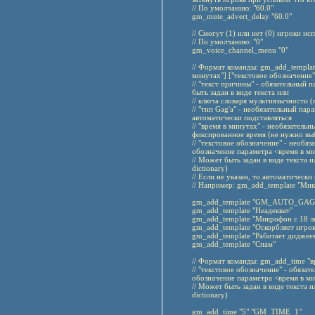
// По умолчанию: "60.0"
gm_mute_advert_delay "60.0"
// Смогут (1) или нет (0) игроки и
// По умолчанию: "0"
gm_voice_channel_menu "0"
// Формат команды: gm_add_template
минутах"] ["текстовое обозначение"
// "текст причины" - обязательный
быть задан в виде текста или
// ключа словаря мультиязычности (m
// "тип Gag'а" - необязательный пар
автоматически подставляться
// "время в минутах" - необязатель
фиксированное время (не нужно вы
// "текстовое обозначение" - необя
обозначение параметра <время в ми
// Может быть задан в виде текста 
dictionary)
// Если не указан, то автоматическ
// Например: gm_add_template "Микр
gm_add_template "GM_AUTO_GAG_R
gm_add_template "Неадекват"
gm_add_template "Микрофон с 18 л
gm_add_template "Оскорбляет игрок
gm_add_template "Работает диджеем
gm_add_template "Спам"
// Формат команды: gm_add_time "в
// "текстовое обозначение" - обяза
обозначение параметра <время в ми
// Может быть задан в виде текста 
dictionary)
gm_add_time "5" "GM_TIME_1"