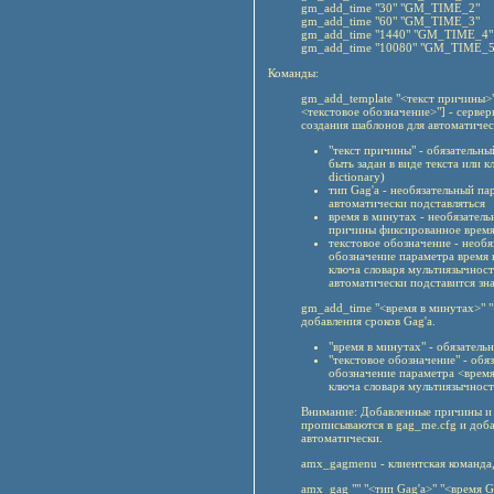
gm_add_time "30" "GM_TIME_2"
gm_add_time "60" "GM_TIME_3"
gm_add_time "1440" "GM_TIME_4"
gm_add_time "10080" "GM_TIME_5
Команды:
gm_add_template "<текст причины>" 
<текстовое обозначение>"] - сервер
создания шаблонов для автоматичес
"текст причины" - обязательн
быть задан в виде текста или 
dictionary)
тип Gag'а - необязательный па
автоматически подставляться
время в минутах - необязатель
причины фиксированное время
текстовое обозначение - необ
обозначение параметра время 
ключа словаря мультиязычности 
автоматически подставится зн
gm_add_time "<время в минутах>" "
добавления сроков Gag'а.
"время в минутах" - обязатель
"текстовое обозначение" - обя
обозначение параметра <время
ключа словаря мультиязычности
Внимание: Добавленные причины и 
прописываются в gag_me.cfg и доб
автоматически.
amx_gagmenu - клиентская команда
amx_gag "" "<тип Gag'а>" "<время G