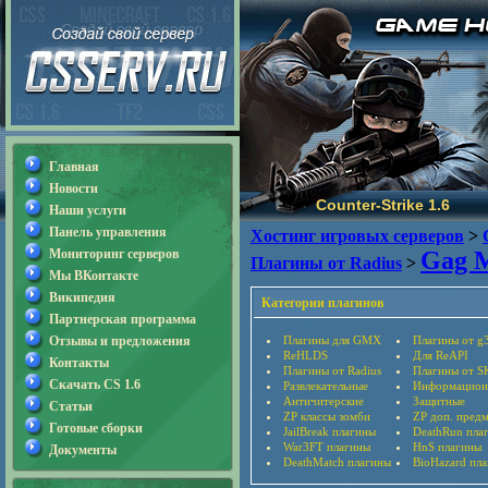
Главная
Новости
Counter-Strike 1.6
Наши услуги
Панель управления
Хостинг игровых серверов
>
Мониторинг серверов
Gag M
Плагины от Radius
>
Мы ВКонтакте
Википедия
Категории плагинов
Партнерская программа
Отзывы и предложения
Плагины для GMX
Плагины от g
ReHLDS
Для ReAPI
Контакты
Плагины от Radius
Плагины от S
Скачать CS 1.6
Развлекательные
Информацион
Античитерские
Защитные
Статьи
ZP классы зомби
ZP доп. пред
Готовые сборки
JailBreak плагины
DeathRun пла
War3FT плагины
HnS плагины
Документы
DeathMatch плагины
BioHazard пл