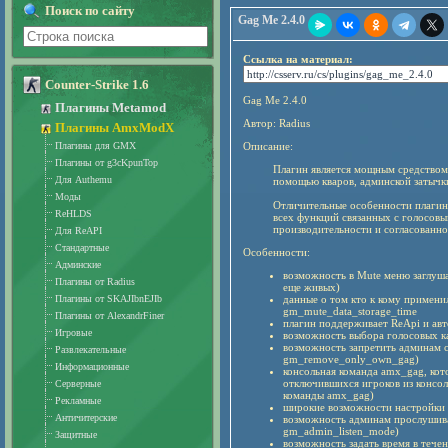
Поиск по сайту
Gag Me 2.4.0
Ссылка на материал:
Counter-Strike 1.6
Gag Me 2.4.0
Плагины Metamod
Автор: Radius
Плагины AmxModX
Плагины для GMX
Описание:
Плагины от g3cKpunTop
Плагин является мощным средством
Для Authemu
помощью кваров, админской затычки
Моды
Отличительные особенности плагин
ReHLDS
всех функций связанных с голосовы
производительности и согласованно
Для ReAPI
Стандартные
Особенности:
Админские
возможность в Mute меню заглуша
Плагины от Radius
еще живых)
Плагины от SKAJIbnEJIb
данные о том кто к кому примени
gm_mute_data_storage_time
Плагины от AlexandrFiner
плагин поддерживает ReApi и авт
Игровые
возможность выбора голосовых к
возможность запретить админам 
Развлекательные
gm_remove_only_own_gag)
Информационные
консольная команда amx_gag, кот
отключившихся игроков из консол
Серверные
команды amx_gag)
Рекламные
широкие возможности настройки 
Античитерские
возможность админам прослушиват
gm_admin_listen_mode)
Защитные
возможность задать время в тече