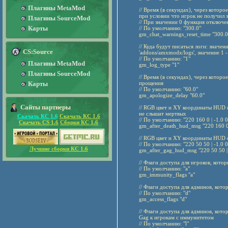
Плагины MetaMod
// Время (в секундах), через котор
при условии что игрок не получил 
Плагины SourceMod
// При значении 0 функция отключе
Карты
// По умолчанию: "300.0"
gm_chat_warnings_reset_time "300.0
// Куда будут писаться логи: значе
CS:Source
'addons/amxmodx/logs', значение 1 
// По умолчанию: "1"
Плагины MetaMod
gm_log_type "1"
Плагины SourceMod
// Время (в секундах), через котор
Карты
прощения
// По умолчанию: "60.0"
gm_apologize_delay "60.0"
Сайты партнеры
// RGB цвет и XY координаты HUD 
не слышат мертвых
Скачать КС 1.6
Скачать КС 1.6
// По умолчанию: "220 160 0 | -1.0 0
Скачать CS 1.6
Сборки КС 1.6
gm_after_death_hud_msg "220 160 0 
// RGB цвет и XY координаты HUD 
// По умолчанию: "220 50 50 | -1.0 0
Лучшие сборки КС 1.6
gm_after_gag_hud_msg "220 50 50 | 
// Флаги доступа для игроков, кот
// По умолчанию: "a"
gm_immunity_flags "a"
// Флаги доступа для админов, кот
// По умолчанию: "d"
gm_access_flags "d"
// Флаги доступа для админов, кот
Gag к игрокам с иммунитетом
// По умолчанию: "l"