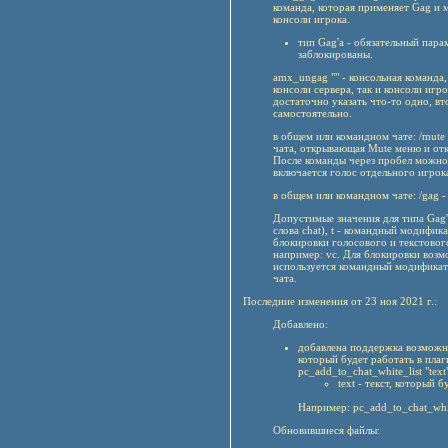
команда, которая применяет Gag и м
консоли игрока.
тип Gag'а - обязательный пара
заблокированы.
amx_ungag "" - консольная команда,
консоли сервера, так и консоли игр
достаточно указать что-то одно, в
самостоятельно.
в общем или командном чате: /mute [
чата, открывающая Mute меню и от
После команды через пробел можно у
включается голос отдельного игрока
в общем или командном чате: /gag 
Допустимые значения для типа Gag'а:
слова chat), t - командный модифик
блокировки голосового и текстовог
например: vc. Для блокировки воз
используется командный модификат
чата.
Последние изменения от 23 ноя 2021 г.:
Добавлено:
добавлена поддержка возможно
который будет работать в пла
pc_add_to_chat_white_list "text
text - текст, который 
Например: pc_add_to_chat_white
Обновившиеся файлы: