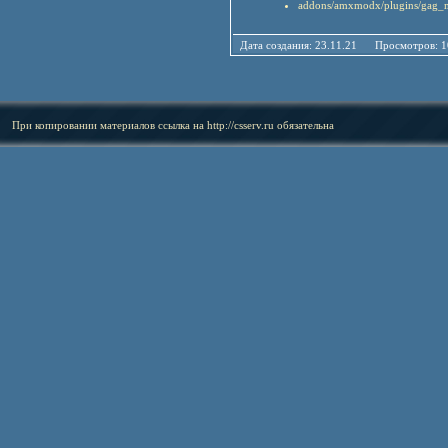
addons/amxmodx/plugins/gag
Дата создания: 23.11.21 Просмотров: 
При копировании материалов ссылка на
http://csserv.ru
обязательна