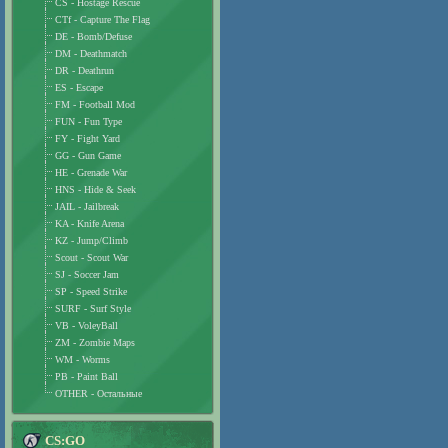
CS - Hostage Rescue
CTf - Capture The Flag
DE - Bomb/Defuse
DM - Deathmatch
DR - Deathrun
ES - Escape
FM - Football Mod
FUN - Fun Type
FY - Fight Yard
GG - Gun Game
HE - Grenade War
HNS - Hide & Seek
JAIL - Jailbreak
KA - Knife Arena
KZ - Jump/Climb
Scout - Scout War
SJ - Soccer Jam
SP - Speed Strike
SURF - Surf Style
VB - VoleyBall
ZM - Zombie Maps
WM - Worms
PB - Paint Ball
OTHER - Остальные
CS:GO