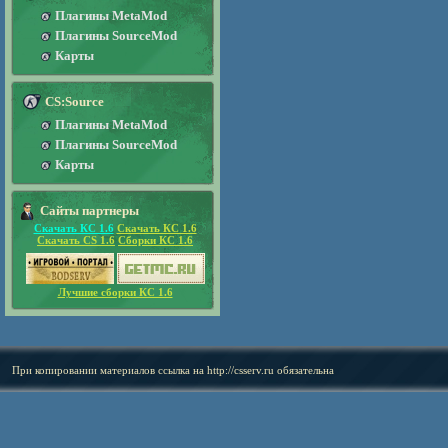
Плагины MetaMod
Плагины SourceMod
Карты
CS:Source
Плагины MetaMod
Плагины SourceMod
Карты
Сайты партнеры
Скачать КС 1.6
Скачать КС 1.6
Скачать CS 1.6
Сборки КС 1.6
Лучшие сборки КС 1.6
При копировании материалов ссылка на
http://csserv.ru
обязательна