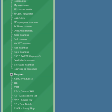
Новогодние
Музыкальные
ZP классы зомби
ZP доп. предметы
GameCMS
ZP серверные плагины
JailBreak плагины
DeathRun плагины
Jump плагины
Surf плагины
War3FT плагины
HnS плагины
Knife плагины
CSSB [WC3] Shopmenu3
DeathMatch плагины
BioHazard плагины
Плагины от neygomon
Карты
Карты от KRYSIS
1HP
35HP
AIM - Combat/Skill
AS - Assassination/VIP
AWP - Sniper War
BB - Base Builder
BHOP - Bunny Hop