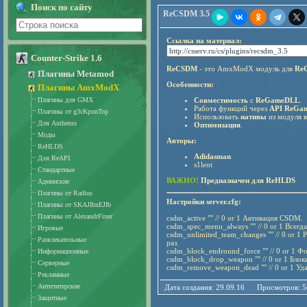
Поиск по сайту
ReCSDM 3.5
Ссылка на материал:
Counter-Strike 1.6
ReCSDM
- это AmxModX модуль для
Re
Плагины Metamod
Особенности
:
Плагины AmxModX
Плагины для GMX
Совместимость
с
ReGameDLL
.
Работа функций через
API
ReGa
Плагины от g3cKpunTop
Использовать
нативы
из модуля в
Для Authemu
Оптимизация
.
Моды
Авторы:
ReHLDS
Adidasman
Для ReAPI
s1lent
Стандартные
ВАЖНО!
Предназначен для ReHLDS
Админские
Плагины от Radius
Настройки server.cfg:
Плагины от SKAJIbnEJIb
Плагины от AlexandrFiner
csdm_active "" // 0 or 1 Активация CSDM.
csdm_spec_menu_always "" // 0 or 1 Всег
Игровые
csdm_unlimited_team_changes "" // 0 or 1
Развлекательные
раз.
csdm_block_endround_force "" // 0 or 1 Ф
Информационные
csdm_block_drop_weapon "" // 0 or 1 Бло
Серверные
csdm_remove_weapon_dead "" // 0 or 1 Уд
Рекламные
Античитерские
Дата создания: 29.09.16 Просмотров: 
Защитные