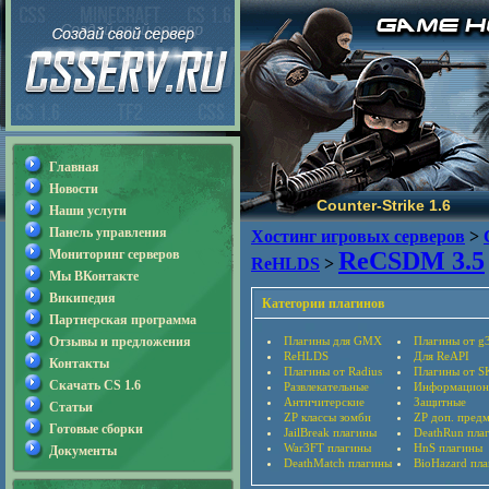
Главная
Новости
Counter-Strike 1.6
Наши услуги
Панель управления
Хостинг игровых серверов
>
Мониторинг серверов
ReCSDM 3.5
ReHLDS
>
Мы ВКонтакте
Википедия
Категории плагинов
Партнерская программа
Отзывы и предложения
Плагины для GMX
Плагины от g
ReHLDS
Для ReAPI
Контакты
Плагины от Radius
Плагины от S
Скачать CS 1.6
Развлекательные
Информацион
Античитерские
Защитные
Статьи
ZP классы зомби
ZP доп. пред
Готовые сборки
JailBreak плагины
DeathRun пла
War3FT плагины
HnS плагины
Документы
DeathMatch плагины
BioHazard пл