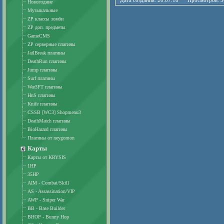
Дата создания: 20.07.18 Просмотров: 
Новогодние
Музыкальные
ZP классы зомби
ZP доп. предметы
GameCMS
ZP серверные плагины
JailBreak плагины
DeathRun плагины
Jump плагины
Surf плагины
War3FT плагины
HnS плагины
Knife плагины
CSSB [WC3] Shopmenu3
DeathMatch плагины
BioHazard плагины
Плагины от neygomon
Карты
Карты от KRYSIS
1HP
35HP
AIM - Combat/Skill
AS - Assassination/VIP
AWP - Sniper War
BB - Base Builder
BHOP - Bunny Hop