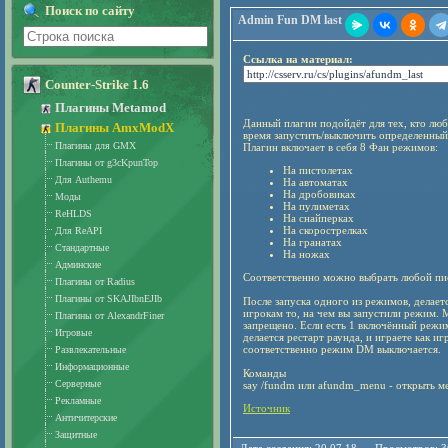
Поиск по сайту
Admin Fun DM last
Ссылка на материал:
Counter-Strike 1.6
Плагины Metamod
Данный плагин подойдёт для тех, кто люб
Плагины AmxModX
время запустить/выключить определенны
Плагины для GMX
Плагин включает в себя 8 Фан режимов:
Плагины от g3cKpunTop
На пистолетах
Для Authemu
На автоматах
На дробовиках
Моды
На пулиметах
ReHLDS
На снайперках
На скорострелках
Для ReAPI
На гранатах
Стандартные
На ножах
Админские
Соответственно можно выбрать любой пис
Плагины от Radius
Плагины от SKAJIbnEJIb
После запуска одного из режимов, делаетс
игрокам то, на чем вы запустили режим.
Плагины от AlexandrFiner
запрещено. Если есть 1 включённый режи
Игровые
делается рестарт раунда, и играете как 
соответственно режим DM выключается.
Развлекательные
Информационные
Команды
Серверные
say /fundm
или
afundm_menu
- открыть м
Рекламные
Источник
Античитерские
Защитные