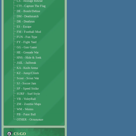
CS - Hostage Rescue
CTf - Capture The Flag
DE - Bomb/Defuse
DM - Deathmatch
DR - Deathrun
ES - Escape
FM - Football Mod
FUN - Fun Type
FY - Fight Yard
GG - Gun Game
HE - Grenade War
HNS - Hide & Seek
JAIL - Jailbreak
KA - Knife Arena
KZ - Jump/Climb
Scout - Scout War
SJ - Soccer Jam
SP - Speed Strike
SURF - Surf Style
VB - VoleyBall
ZM - Zombie Maps
WM - Worms
PB - Paint Ball
OTHER - Остальные
CS:GO