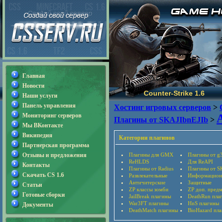
Главная
Новости
Counter-Strike 1.6
Наши услуги
Панель управления
Хостинг игровых серверов
>
Мониторинг серверов
Плагины от SKAJIbnEJIb
>
Мы ВКонтакте
Википедия
Категории плагинов
Партнерская программа
Отзывы и предложения
Плагины для GMX
Плагины от g
ReHLDS
Для ReAPI
Контакты
Плагины от Radius
Плагины от S
Скачать CS 1.6
Развлекательные
Информацион
Античитерские
Защитные
Статьи
ZP классы зомби
ZP доп. пред
Готовые сборки
JailBreak плагины
DeathRun пла
War3FT плагины
HnS плагины
Документы
DeathMatch плагины
BioHazard пл