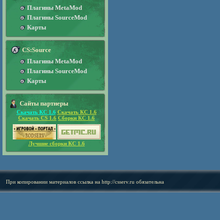
Плагины MetaMod
Плагины SourceMod
Карты
CS:Source
Плагины MetaMod
Плагины SourceMod
Карты
Сайты партнеры
Скачать КС 1.6
Скачать КС 1.6
Скачать CS 1.6
Сборки КС 1.6
Лучшие сборки КС 1.6
При копировании материалов ссылка на
http://csserv.ru
обязательна