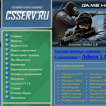
Главная
Новости
Counter-Strike 1.6
Наши услуги
Панель управления
Хостинг игровых серверов
>
Мониторинг серверов
Admin 1.8
Стандартные
>
Мы ВКонтакте
Википедия
Категории плагинов
Партнерская программа
Отзывы и предложения
Плагины для GMX
Плагины от g
ReHLDS
Для ReAPI
Контакты
Плагины от Radius
Плагины от S
Скачать CS 1.6
Развлекательные
Информацион
Античитерские
Защитные
Статьи
ZP классы зомби
ZP доп. пред
Готовые сборки
JailBreak плагины
DeathRun пла
War3FT плагины
HnS плагины
Документы
DeathMatch плагины
BioHazard пл