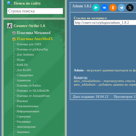
Поиск по сайту
Admin 1.8.2
Ссылка на материал:
Counter-Strike 1.6
Плагины Metamod
Плагины AmxModX
Плагины для GMX
Плагины от g3cKpunTop
Для Authemu
Моды
ReHLDS
Для ReAPI
Admin -
загружает администраторов из фай
Стандартные
Команды:
Админские
amx_reloadadmins - перезагрузить списо
amx_addadmin - добавить админа на серв
Плагины от Radius
Плагины от SKAJIbnEJIb
Плагины от AlexandrFiner
Дата создания: 18.04.12 Просмотров: 
Игровые
Развлекательные
Информационные
Серверные
Рекламные
Античитерские
Защитные