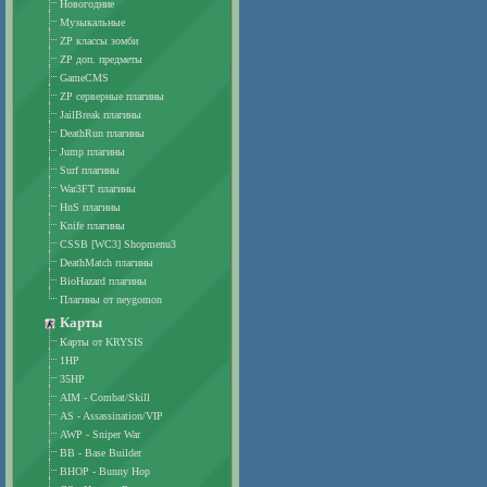
Новогодние
Музыкальные
ZP классы зомби
ZP доп. предметы
GameCMS
ZP серверные плагины
JailBreak плагины
DeathRun плагины
Jump плагины
Surf плагины
War3FT плагины
HnS плагины
Knife плагины
CSSB [WC3] Shopmenu3
DeathMatch плагины
BioHazard плагины
Плагины от neygomon
Карты
Карты от KRYSIS
1HP
35HP
AIM - Combat/Skill
AS - Assassination/VIP
AWP - Sniper War
BB - Base Builder
BHOP - Bunny Hop