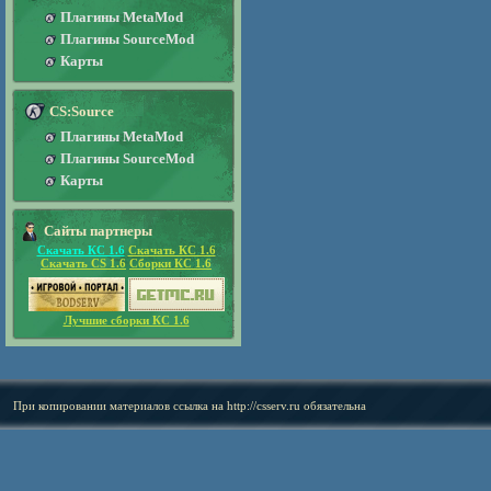
Плагины MetaMod
Плагины SourceMod
Карты
CS:Source
Плагины MetaMod
Плагины SourceMod
Карты
Сайты партнеры
Скачать КС 1.6
Скачать КС 1.6
Скачать CS 1.6
Сборки КС 1.6
Лучшие сборки КС 1.6
При копировании материалов ссылка на
http://csserv.ru
обязательна