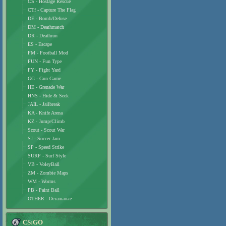
CS - Hostage Rescue
CTf - Capture The Flag
DE - Bomb/Defuse
DM - Deathmatch
DR - Deathrun
ES - Escape
FM - Football Mod
FUN - Fun Type
FY - Fight Yard
GG - Gun Game
HE - Grenade War
HNS - Hide & Seek
JAIL - Jailbreak
KA - Knife Arena
KZ - Jump/Climb
Scout - Scout War
SJ - Soccer Jam
SP - Speed Strike
SURF - Surf Style
VB - VoleyBall
ZM - Zombie Maps
WM - Worms
PB - Paint Ball
OTHER - Остальные
CS:GO