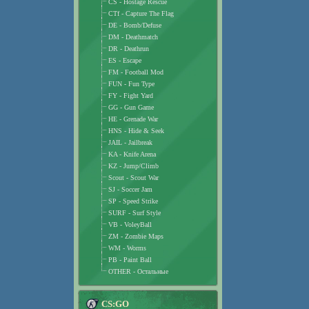
CS - Hostage Rescue
CTf - Capture The Flag
DE - Bomb/Defuse
DM - Deathmatch
DR - Deathrun
ES - Escape
FM - Football Mod
FUN - Fun Type
FY - Fight Yard
GG - Gun Game
HE - Grenade War
HNS - Hide & Seek
JAIL - Jailbreak
KA - Knife Arena
KZ - Jump/Climb
Scout - Scout War
SJ - Soccer Jam
SP - Speed Strike
SURF - Surf Style
VB - VoleyBall
ZM - Zombie Maps
WM - Worms
PB - Paint Ball
OTHER - Остальные
CS:GO