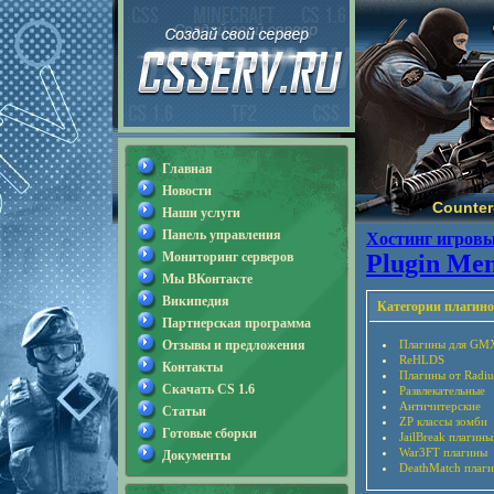
Главная
Новости
Counter-
Наши услуги
Панель управления
Хостинг игровы
Мониторинг серверов
Plugin Men
Мы ВКонтакте
Википедия
Категории плагино
Партнерская программа
Отзывы и предложения
Плагины для GM
ReHLDS
Контакты
Плагины от Radiu
Скачать CS 1.6
Развлекательные
Античитерские
Статьи
ZP классы зомби
Готовые сборки
JailBreak плагины
War3FT плагины
Документы
DeathMatch плаг