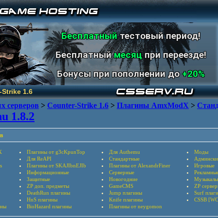
Бесплатный
тестовый период!
Бесплатный
месяц
при переезде!
Бонусы при пополнении до
+20%
Strike 1.6
х серверов
>
Counter-Strike 1.6
>
Плагины AmxModX
>
Стан
u 1.8.2
в
X
Плагины от g3cKpunTop
Для Authemu
Моды
Для ReAPI
Стандартные
Админски
s
Плагины от SKAJIbnEJIb
Плагины от AlexandrFiner
Игровые
Информационные
Серверные
Рекламны
Защитные
Новогодние
Музыкаль
ZP доп. предметы
GameCMS
ZP серве
DeathRun плагины
Jump плагины
Surf плаг
HnS плагины
Knife плагины
CSSB [WC
ины
BioHazard плагины
Плагины от neygomon