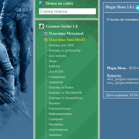
Поиск по сайту
Plugin Menu 1.8.2
Ссылка на материа
Counter-Strike 1.6
Плагины Metamod
Плагины AmxModX
Плагины для GMX
Плагины от g3cKpunTop
Для Authemu
Моды
ReHLDS
Plugin Menu
- HUD м
Для ReAPI
Команды:
Стандартные
amx_plugincvarmenu 
Админские
amx_plugincmdmenu 
Плагины от Radius
Плагины от SKAJIbnEJIb
Дата создания: 19.
Плагины от AlexandrFiner
Игровые
Развлекательные
Информационные
Серверные
Рекламные
Античитерские
Защитные