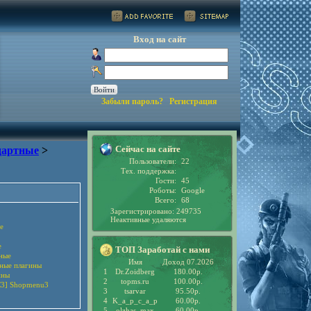
Вход на сайт
Забыли пароль?
Регистрация
Сейчас на сайте
дартные
>
Пользователи:
22
Тех. поддержка:
Гости:
45
Роботы:
Google
Всего:
68
Зарегистрировано: 249735
Неактивные удаляются
е
е
ТОП Заработай с нами
ные
Имя
Доход 07.2026
рные плагины
1
Dr.Zoidberg
180.00р.
ины
2
topms.ru
100.00р.
3] Shopmenu3
3
tsarvar
95.50р.
4
K_a_p_c_a_p
60.00р.
5
olzhas_max
60.00р.