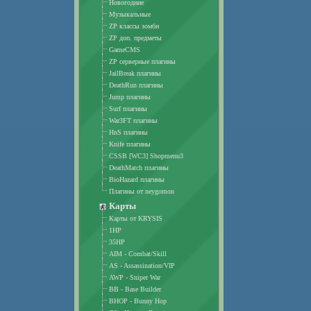
Новогодние
Музыкальные
ZP классы зомби
ZP доп. предметы
GameCMS
ZP серверные плагины
JailBreak плагины
DeathRun плагины
Jump плагины
Surf плагины
War3FT плагины
HnS плагины
Knife плагины
CSSB [WC3] Shopmenu3
DeathMatch плагины
BioHazard плагины
Плагины от neygomon
Карты
Карты от KRYSIS
1HP
35HP
AIM - Combat/Skill
AS - Assassination/VIP
AWP - Sniper War
BB - Base Builder
BHOP - Bunny Hop