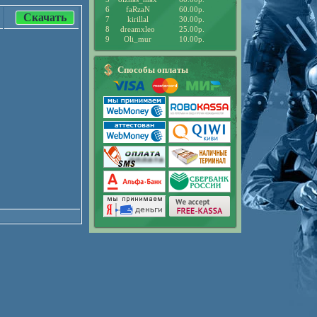
6
faRzaN
60.00р.
Скачать
7
kirillal
30.00р.
8
dreamxleo
25.00р.
9
Oli_mur
10.00р.
Способы оплаты