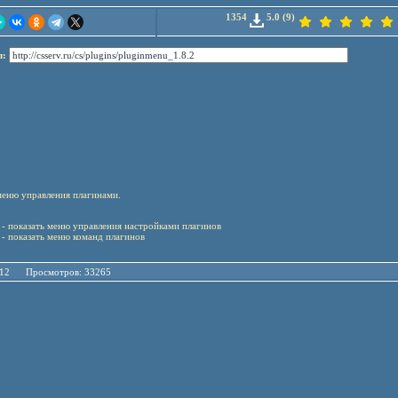
1354
5.0 (9)
л:
еню управления плагинами.
- показать меню управления настройками плагинов
- показать меню команд плагинов
04.12 Просмотров: 33265