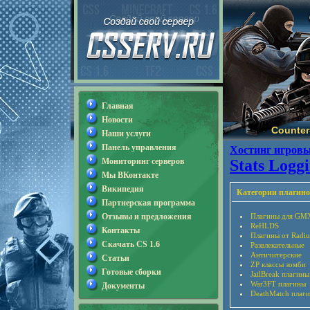
Главная
Новости
Counter-
Наши услуги
Панель управления
Хостинг игровы
Мониторинг серверов
Stats Loggi
Мы ВКонтакте
Википедия
Категории плагино
Партнерская программа
Отзывы и предложения
Плагины для GM
ReHLDS
Контакты
Плагины от Radiu
Скачать CS 1.6
Развлекательные
Античитерские
Статьи
ZP классы зомби
Готовые сборки
JailBreak плагины
War3FT плагины
Документы
DeathMatch плаг