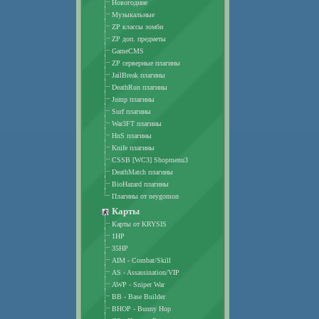
Новогодние
Музыкальные
ZP классы зомби
ZP доп. предметы
GameCMS
ZP серверные плагины
JailBreak плагины
DeathRun плагины
Jump плагины
Surf плагины
War3FT плагины
HnS плагины
Knife плагины
CSSB [WC3] Shopmenu3
DeathMatch плагины
BioHazard плагины
Плагины от neygomon
Карты
Карты от KRYSIS
1HP
35HP
AIM - Combat/Skill
AS - Assassination/VIP
AWP - Sniper War
BB - Base Builder
BHOP - Bunny Hop