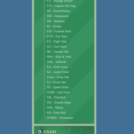
CS - Hostage Rescue
CTf - Capture The Flag
DE - Bomb/Defuse
DM - Deathmatch
DR - Deathrun
ES - Escape
FM - Football Mod
FUN - Fun Type
FY - Fight Yard
GG - Gun Game
HE - Grenade War
HNS - Hide & Seek
JAIL - Jailbreak
KA - Knife Arena
KZ - Jump/Climb
Scout - Scout War
SJ - Soccer Jam
SP - Speed Strike
SURF - Surf Style
VB - VoleyBall
ZM - Zombie Maps
WM - Worms
PB - Paint Ball
OTHER - Остальные
CS:GO