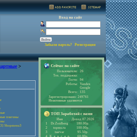
Вход на сайт
Забыли пароль?
Регистрация
Сейчас на сайте
дартные
>
Пользователи:
26
Тех. поддержка:
Гости:
94
Роботы:
Yandex
Google
Всего:
135
Зарегистрировано: 249761
е
Неактивные удаляются
е
ные
ТОП Заработай с нами
рные плагины
Имя
Доход 07.2026
ины
1
Dr.Zoidberg
180.00р.
3] Shopmenu3
2
topms.ru
100.00р.
3
tsarvar
95.50р.
4
K_a_p_c_a_p
60.00р.