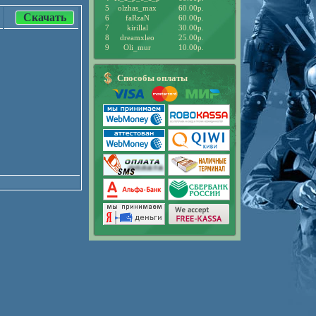
5
olzhas_max
60.00р.
Скачать
6
faRzaN
60.00р.
7
kirillal
30.00р.
8
dreamxleo
25.00р.
9
Oli_mur
10.00р.
Способы оплаты