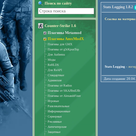
Поиск по сайту
Stats Logging 1.8.2
Ссылка на материа
Counter-Strike 1.6
Плагины Metamod
Плагины AmxModX
Плагины для GMX
Плагины от g3cKpunTop
Для Authemu
Моды
ReHLDS
Stats Logging
- логи
Для ReAPI
Стандартные
Дата создания: 20.
Админские
Плагины от Radius
Плагины от SKAJIbnEJIb
Плагины от AlexandrFiner
Игровые
Развлекательные
Информационные
Серверные
Рекламные
Античитерские
Защитные