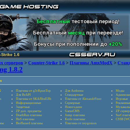
Бесплатный
тестовый период!
Бесплатный
месяц
при переезде!
Бонусы при пополнении до
+20%
Strike 1.6
х серверов
>
Counter-Strike 1.6
>
Плагины AmxModX
>
Стан
ng 1.8.2
в
X
Плагины от g3cKpunTop
Для Authemu
Моды
Для ReAPI
Стандартные
Админски
s
Плагины от SKAJIbnEJIb
Плагины от AlexandrFiner
Игровые
Информационные
Серверные
Рекламны
Защитные
Новогодние
Музыкаль
ZP доп. предметы
GameCMS
ZP серве
DeathRun плагины
Jump плагины
Surf плаг
HnS плагины
Knife плагины
CSSB [WC
ины
BioHazard плагины
Плагины от neygomon