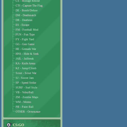
CS - Hostage Rescue
CTf - Capture The Flag
DE - Bomb/Defuse
DM - Deathmatch
DR - Deathrun
ES - Escape
FM - Football Mod
FUN - Fun Type
FY - Fight Yard
GG - Gun Game
HE - Grenade War
HNS - Hide & Seek
JAIL - Jailbreak
KA - Knife Arena
KZ - Jump/Climb
Scout - Scout War
SJ - Soccer Jam
SP - Speed Strike
SURF - Surf Style
VB - VoleyBall
ZM - Zombie Maps
WM - Worms
PB - Paint Ball
OTHER - Остальные
CS:GO