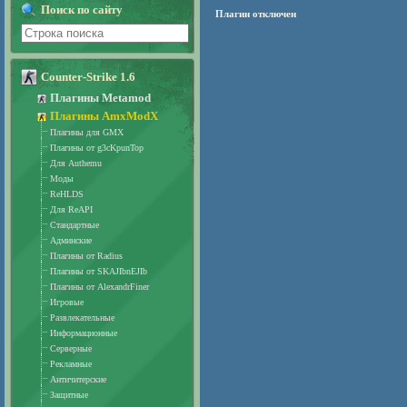
Поиск по сайту
Плагин отключен
Counter-Strike 1.6
Плагины Metamod
Плагины AmxModX
Плагины для GMX
Плагины от g3cKpunTop
Для Authemu
Моды
ReHLDS
Для ReAPI
Стандартные
Админские
Плагины от Radius
Плагины от SKAJIbnEJIb
Плагины от AlexandrFiner
Игровые
Развлекательные
Информационные
Серверные
Рекламные
Античитерские
Защитные