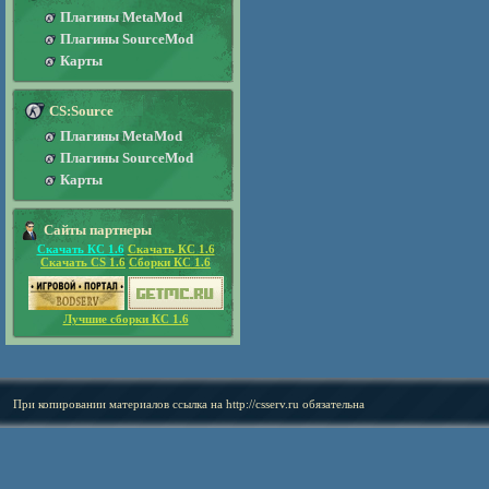
Плагины MetaMod
Плагины SourceMod
Карты
CS:Source
Плагины MetaMod
Плагины SourceMod
Карты
Сайты партнеры
Скачать КС 1.6
Скачать КС 1.6
Скачать CS 1.6
Сборки КС 1.6
Лучшие сборки КС 1.6
При копировании материалов ссылка на
http://csserv.ru
обязательна