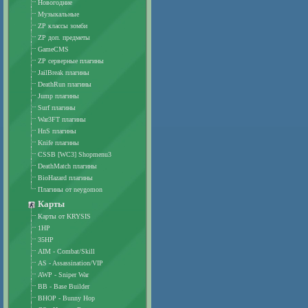
Новогодние
Музыкальные
ZP классы зомби
ZP доп. предметы
GameCMS
ZP серверные плагины
JailBreak плагины
DeathRun плагины
Jump плагины
Surf плагины
War3FT плагины
HnS плагины
Knife плагины
CSSB [WC3] Shopmenu3
DeathMatch плагины
BioHazard плагины
Плагины от neygomon
Карты
Карты от KRYSIS
1HP
35HP
AIM - Combat/Skill
AS - Assassination/VIP
AWP - Sniper War
BB - Base Builder
BHOP - Bunny Hop