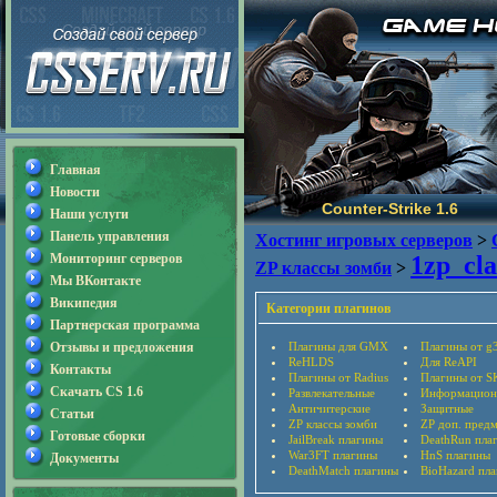
Главная
Новости
Counter-Strike 1.6
Наши услуги
Панель управления
Хостинг игровых серверов
>
Мониторинг серверов
1zp_cla
ZP классы зомби
>
Мы ВКонтакте
Википедия
Категории плагинов
Партнерская программа
Отзывы и предложения
Плагины для GMX
Плагины от g
ReHLDS
Для ReAPI
Контакты
Плагины от Radius
Плагины от S
Скачать CS 1.6
Развлекательные
Информацион
Античитерские
Защитные
Статьи
ZP классы зомби
ZP доп. пред
Готовые сборки
JailBreak плагины
DeathRun пла
War3FT плагины
HnS плагины
Документы
DeathMatch плагины
BioHazard пл