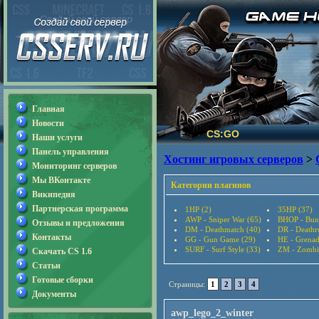
Главная
Новости
CS:GO
Наши услуги
Панель управления
Хостинг игровых серверов
>
Мониторинг серверов
Мы ВКонтакте
Категории плагинов
Википедия
Партнерская программа
1HP (2)
35HP (37)
AWP - Sniper War (65)
BHOP - Bun
Отзывы и предложения
DM - Deathmatch (40)
DR - Deathr
Контакты
GG - Gun Game (29)
HE - Grenad
SURF - Surf Style (33)
ZM - Zombi
Скачать CS 1.6
Статьи
Готовые сборки
Страницы:
1
2
3
4
Документы
awp_lego_2_winter