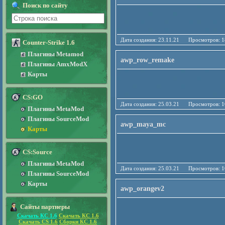
Поиск по сайту
Дата создания: 23.11.21 Просмотро
Counter-Strike 1.6
Плагины Metamod
awp_row_remake
Плагины AmxModX
Карты
CS:GO
Дата создания: 25.03.21 Просмотро
Плагины MetaMod
Плагины SourceMod
awp_maya_mc
Карты
CS:Source
Плагины MetaMod
Дата создания: 25.03.21 Просмотро
Плагины SourceMod
Карты
awp_orangev2
Сайты партнеры
Скачать КС 1.6
Скачать КС 1.6
Скачать CS 1.6
Сборки КС 1.6