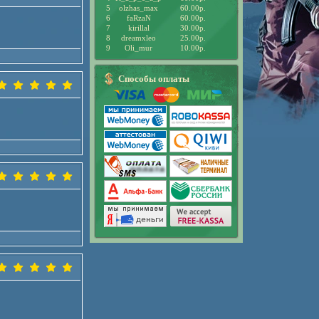
5
olzhas_max
60.00р.
6
faRzaN
60.00р.
7
kirillal
30.00р.
8
dreamxleo
25.00р.
9
Oli_mur
10.00р.
Способы оплаты