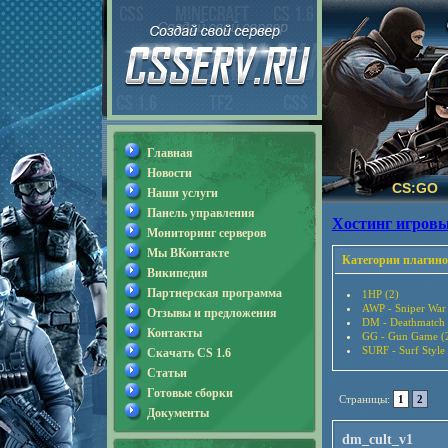
Главная
Новости
CS:GO
Наши услуги
Панель управления
Хостинг игровы
Мониторинг серверов
Мы ВКонтакте
Категории плагино
Википедия
Партнерская программа
1HP (2)
AWP - Sniper War
Отзывы и предложения
DM - Deathmatch 
Контакты
GG - Gun Game (
SURF - Surf Style
Скачать CS 1.6
Статьи
Готовые сборки
Страницы:
1
2
Документы
dm_cult_v1