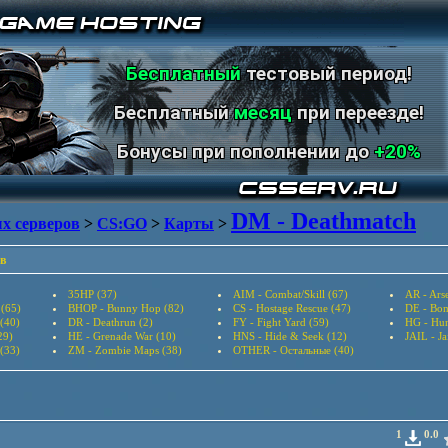
Бесплатный
тестовый период!
Бесплатный
месяц
при переезде!
Бонусы при пополнении до
+20%
DM - Deathmatch
х серверов
>
CS:GO
>
Карты
>
в
35HP (37)
AIM - Combat/Skill (67)
AR - Arse
 (65)
BHOP - Bunny Hop (82)
CS - Hostage Rescue (47)
DE - Bom
(40)
DR - Deathrun (2)
FY - Fight Yard (59)
HG - Hun
29)
HE - Grenade War (10)
HNS - Hide & Seek (12)
JAIL - Ja
 (33)
ZM - Zombie Maps (38)
OTHER - Остальные (40)
1
0.0