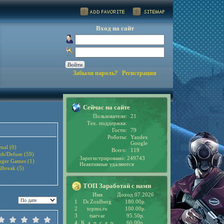
Вход на сайт
Забыли пароль?
Регистрация
Сейчас на сайте
Пользователи:
21
Тех. поддержка:
Гости:
79
Роботы:
Yandex
Google
nal (0)
Всего:
119
b/Defuse (59)
Зарегистрировано: 249743
ger Games (1)
Неактивные удаляются
ilbreak (5)
ТОП Заработай с нами
Имя
Доход 07.2026
1
Dr.Zoidberg
180.00р.
2
topms.ru
100.00р.
3
tsarvar
95.50р.
4
K_a_p_c_a_p
60.00р.