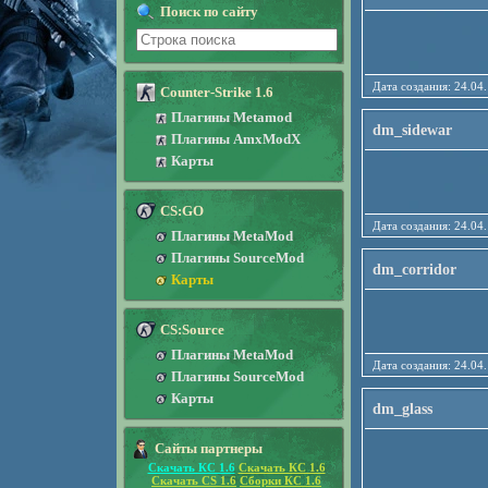
Поиск по сайту
Дата создания: 24
Counter-Strike 1.6
Плагины Metamod
dm_sidewar
Плагины AmxModX
Карты
CS:GO
Дата создания: 24
Плагины MetaMod
Плагины SourceMod
dm_corridor
Карты
CS:Source
Плагины MetaMod
Дата создания: 24
Плагины SourceMod
Карты
dm_glass
Сайты партнеры
Скачать КС 1.6
Скачать КС 1.6
Скачать CS 1.6
Сборки КС 1.6