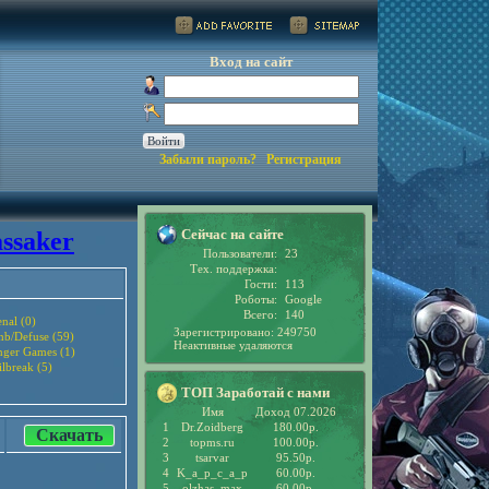
Вход на сайт
Забыли пароль?
Регистрация
Сейчас на сайте
ssaker
Пользователи:
23
Тех. поддержка:
Гости:
113
Роботы:
Google
Всего:
140
nal (0)
Зарегистрировано: 249750
b/Defuse (59)
Неактивные удаляются
ger Games (1)
ilbreak (5)
ТОП Заработай с нами
Имя
Доход 07.2026
1
Dr.Zoidberg
180.00р.
Скачать
2
topms.ru
100.00р.
3
tsarvar
95.50р.
4
K_a_p_c_a_p
60.00р.
5
olzhas_max
60.00р.