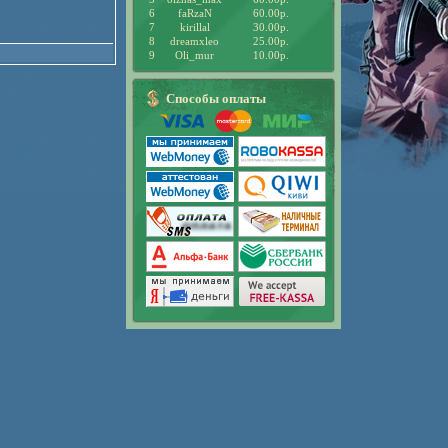
6
faRzaN
60.00р.
7
kirillal
30.00р.
8
dreamxleo
25.00р.
9
Oli_mur
10.00р.
Способы оплаты