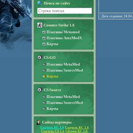
Поиск по сайту
Дата создания: 24
Counter-Strike 1.6
Плагины Metamod
Плагины AmxModX
Карты
CS:GO
Плагины MetaMod
Плагины SourceMod
Карты
CS:Source
Плагины MetaMod
Плагины SourceMod
Карты
Сайты партнеры
Скачать КС 1.6
Скачать КС 1.6
Скачать CS 1.6
Сборки КС 1.6