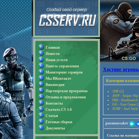
Главная
Новости
CS:GO
Наши услуги
Панель управления
Хостинг игровы
Мониторинг серверов
Мы ВКонтакте
Категории плагино
Википедия
Партнерская программа
1HP (2)
AWP - Sniper War
Отзывы и предложения
DM - Deathmatch 
Контакты
GG - Gun Game (
SURF - Surf Style
Скачать CS 1.6
Статьи
Готовые сборки
paramassaker
Документы
Ссылка на материа