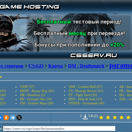
Бесплатный
тестовый период!
Бесплатный
месяц
при переезде!
Бонусы при пополнении до
+20%
parama
х серверов
>
CS:GO
>
Карты
>
DM - Deathmatch
>
в
35HP (37)
AIM - Combat/Skill (67)
AR - Arse
 (65)
BHOP - Bunny Hop (82)
CS - Hostage Rescue (47)
DE - Bom
(40)
DR - Deathrun (2)
FY - Fight Yard (59)
HG - Hun
29)
HE - Grenade War (10)
HNS - Hide & Seek (12)
JAIL - Ja
 (33)
ZM - Zombie Maps (38)
OTHER - Остальные (40)
1
5.0 (2)
л: