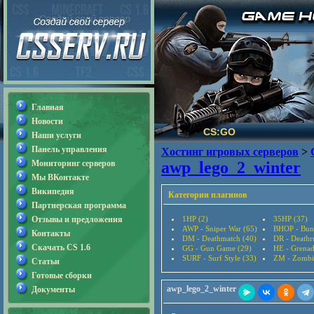
Главная
Новости
CS:GO
Наши услуги
Панель управления
Хостинг игровых серверов
>
Мониторинг серверов
awp_lego_2_winter
Мы ВКонтакте
Википедия
Категории плагинов
Партнерская программа
Отзывы и предложения
1HP (2)
35HP (37)
AWP - Sniper War (65)
BHOP - Bun
Контакты
DM - Deathmatch (40)
DR - Deathr
Скачать CS 1.6
GG - Gun Game (29)
HE - Grenad
SURF - Surf Style (33)
ZM - Zombi
Статьи
Готовые сборки
awp_lego_2_winter
Документы