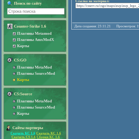
Ссылка на материал:
Поиск по сайту
Counter-Strike 1.6
Дата создания: 23.11.21 Просмотро
Плагины Metamod
Плагины AmxModX
Карты
CS:GO
Плагины MetaMod
Плагины SourceMod
Карты
CS:Source
Плагины MetaMod
Плагины SourceMod
Карты
Сайты партнеры
Скачать КС 1.6
Скачать КС 1.6
Скачать CS 1.6
Сборки КС 1.6