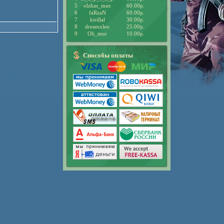
5
olzhas_max
60.00р.
6
faRzaN
60.00р.
7
kirillal
30.00р.
8
dreamxleo
25.00р.
9
Oli_mur
10.00р.
Способы оплаты