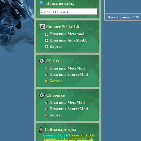
Поиск по сайту
Дата создания: 17
Counter-Strike 1.6
Плагины Metamod
Плагины AmxModX
Карты
CS:GO
Плагины MetaMod
Плагины SourceMod
Карты
CS:Source
Плагины MetaMod
Плагины SourceMod
Карты
Сайты партнеры
Скачать КС 1.6
Скачать КС 1.6
Скачать CS 1.6
Сборки КС 1.6