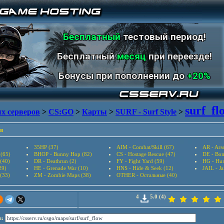
Бесплатный
тестовый период!
Бесплатный
месяц
при переезде!
Бонусы при пополнении до
+20%
surf_fl
х серверов
>
CS:GO
>
Карты
>
SURF - Surf Style
>
в
35HP (37)
AIM - Combat/Skill (67)
AR - Arse
 (65)
BHOP - Bunny Hop (82)
CS - Hostage Rescue (47)
DE - Bom
(40)
DR - Deathrun (2)
FY - Fight Yard (59)
HG - Hun
29)
HE - Grenade War (10)
HNS - Hide & Seek (12)
JAIL - Ja
 (33)
ZM - Zombie Maps (38)
OTHER - Остальные (40)
4
5.0 (4)
л: