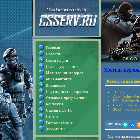
Главная
Новости
CS:GO
Наши услуги
Панель управления
Хостинг игровы
Мониторинг серверов
Мы ВКонтакте
Категории плагино
Википедия
Партнерская программа
1HP (2)
AWP - Sniper War
Отзывы и предложения
DM - Deathmatch 
Контакты
GG - Gun Game (
SURF - Surf Style
Скачать CS 1.6
Статьи
Готовые сборки
surf_flow
Документы
Ссылка на материа