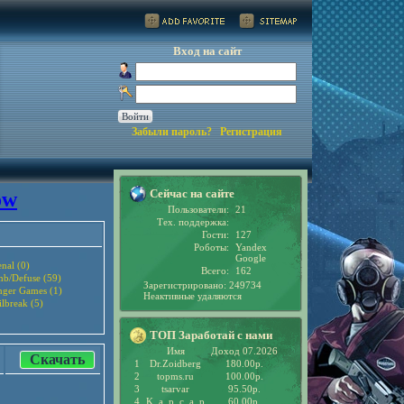
Вход на сайт
Забыли пароль?
Регистрация
Сейчас на сайте
ow
Пользователи:
21
Тех. поддержка:
Гости:
127
Роботы:
Yandex
Google
nal (0)
Всего:
162
b/Defuse (59)
Зарегистрировано: 249734
ger Games (1)
Неактивные удаляются
ilbreak (5)
ТОП Заработай с нами
Имя
Доход 07.2026
Скачать
1
Dr.Zoidberg
180.00р.
2
topms.ru
100.00р.
3
tsarvar
95.50р.
4
K_a_p_c_a_p
60.00р.