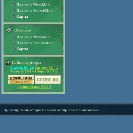
Плагины MetaMod
Плагины SourceMod
Карты
CS:Source
Плагины MetaMod
Плагины SourceMod
Карты
Сайты партнеры
Скачать КС 1.6
Скачать КС 1.6
Скачать CS 1.6
Сборки КС 1.6
Лучшие сборки КС 1.6
При копировании материалов ссылка на
http://csserv.ru
обязательна