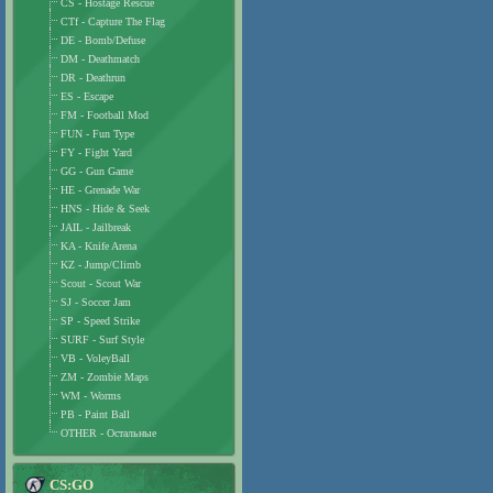
CS - Hostage Rescue
CTf - Capture The Flag
DE - Bomb/Defuse
DM - Deathmatch
DR - Deathrun
ES - Escape
FM - Football Mod
FUN - Fun Type
FY - Fight Yard
GG - Gun Game
HE - Grenade War
HNS - Hide & Seek
JAIL - Jailbreak
KA - Knife Arena
KZ - Jump/Climb
Scout - Scout War
SJ - Soccer Jam
SP - Speed Strike
SURF - Surf Style
VB - VoleyBall
ZM - Zombie Maps
WM - Worms
PB - Paint Ball
OTHER - Остальные
CS:GO