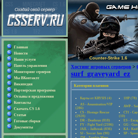
Главная
Новости
Counter-Strike 1.6
Наши услуги
Панель управления
Хостинг игровых серверов
>
Мониторинг серверов
surf_graveyard_ez
Мы ВКонтакте
Википедия
Категории плагинов
Партнерская программа
Отзывы и предложения
Карты от KRYSIS (4)
1HP (78)
Контакты
AS - Assassination/VIP
AWP - Sni
(286)
Скачать CS 1.6
CS - Hostage Rescue
CTf - Cap
Статьи
(2928)
(10)
DR - Deathrun (818)
ES - Esca
Готовые сборки
FY - Fight Yard (2596)
GG - Gun
Документы
JAIL - Jailbreak (836)
KA - Knif
SJ - Soccer Jam (90)
SP - Speed
ZM - Zombie Maps