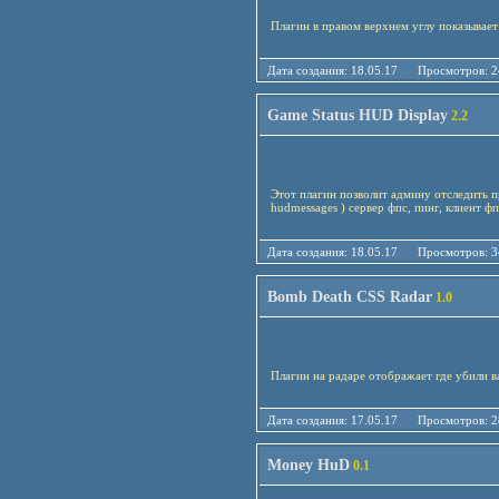
Плагин в правом верхнем углу показывае
Дата создания: 18.05.17 Просмотро
Game Status HUD Display
2.2
Этот плагин позволит админу отследить п
hudmessages ) сервер фпс, пинг, клиент фп
Дата создания: 18.05.17 Просмотро
Bomb Death CSS Radar
1.0
Плагин на радаре отображает где убили в
Дата создания: 17.05.17 Просмотро
Money HuD
0.1