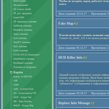
Новогодние
Чтобы не засорять экран, работает тол
вовсе.
Музыкальные
ZP классы зомби
ZP доп. предметы
Дата создания: 23.12.17 Просмотро
GameCMS
ZP серверные плагины
Fake Map
0.3
JailBreak плагины
DeathRun плагины
Jump плагины
Плагин позволяет сменить название кар
Ставите de_dust2_2x2 и не нужна раскрутк
Surf плагины
War3FT плагины
HnS плагины
Дата создания: 01.12.17 Просмотро
Knife плагины
CSSB [WC3] Shopmenu3
HUD Killer Info
0.3
DeathMatch плагины
BioHazard плагины
Плагины от neygomon
Карты
Данный плагин отображает жертве инфор
Карты от KRYSIS
единиц здоровья и брони. Идея была заимс
том, что информация отображается именно
1HP
"забивается" сообщениями и информация в
35HP
AIM - Combat/Skill
AS - Assassination/VIP
Дата создания: 05.10.17 Просмотро
AWP - Sniper War
BB - Base Builder
Replace Info Message
2.3
BHOP - Bunny Hop