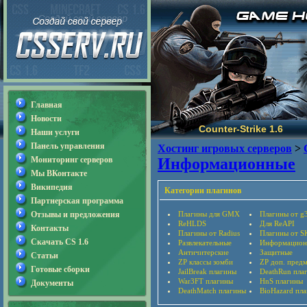
Главная
Новости
Counter-Strike 1.6
Наши услуги
Панель управления
Хостинг игровых серверов
>
Мониторинг серверов
Информационные
Мы ВКонтакте
Википедия
Категории плагинов
Партнерская программа
Отзывы и предложения
Плагины для GMX
Плагины от g
ReHLDS
Для ReAPI
Контакты
Плагины от Radius
Плагины от S
Скачать CS 1.6
Развлекательные
Информацион
Античитерские
Защитные
Статьи
ZP классы зомби
ZP доп. пред
Готовые сборки
JailBreak плагины
DeathRun пла
War3FT плагины
HnS плагины
Документы
DeathMatch плагины
BioHazard пл