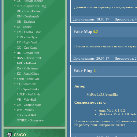
CS - Hostage Rescue
CTf - Capture The Flag
Данный плагин переводит стандартные со
DE - Bomb/Defuse
DM - Deathmatch
Дата создания: 18.08.17 Просмотро
DR - Deathrun
ES - Escape
Fake Map
0.2
FM - Football Mod
FUN - Fun Type
FY - Fight Yard
Плагин позволяет сменить название карты 
GG - Gun Game
HE - Grenade War
HNS - Hide & Seek
Дата создания: 20.07.17 Просмотро
JAIL - Jailbreak
KA - Knife Arena
Fake Ping
1.1
KZ - Jump/Climb
Scout - Scout War
SJ - Soccer Jam
Автор:
SP - Speed Strike
MeRcyLeZZ/gyxoBka
SURF - Surf Style
VB - VoleyBall
Совместимость с:
ZM - Zombie Maps
WM - Worms
Amx Mod X 1.8.2
(Re) Amx Mod X 1.8.3-de
PB - Paint Ball
OTHER - Остальные
Плагин визуально меняет отображение пин
На работу пинг-кикеров не влияет.
CS:GO