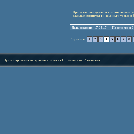
При установки данного плагина на ваш се
раунда появляются те же деньги только в
Дата создания: 17.05.17 Просмотро
Страницы:
1
2
3
4
5
6
7
8
При копировании материалов ссылка на
http://csserv.ru
обязательна