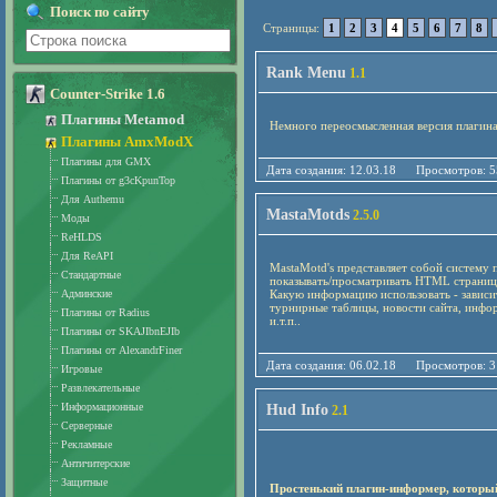
Поиск по сайту
Страницы:
1
2
3
4
5
6
7
8
Rank Menu
1.1
Counter-Strike 1.6
Плагины Metamod
Немного переосмысленная версия плагина,
Плагины AmxModX
Плагины для GMX
Дата создания: 12.03.18 Просмотро
Плагины от g3cKpunTop
Для Authemu
MastaMotds
2.5.0
Моды
ReHLDS
Для ReAPI
MastaMotd's представляет собой систему
Стандартные
показывать/просматривать HTML страниц
Админские
Какую информацию использовать - зависит
турнирные таблицы, новости сайта, инфор
Плагины от Radius
и.т.п..
Плагины от SKAJIbnEJIb
Плагины от AlexandrFiner
Дата создания: 06.02.18 Просмотро
Игровые
Развлекательные
Информационные
Hud Info
2.1
Серверные
Рекламные
Античитерские
Защитные
Простенький плагин-информер, которы