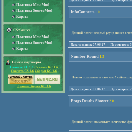
Дата создания: 27.06.17 Просмотро
Плагины MetaMod
Плагины SourceMod
InfoConnects
1.0
Карты
CS:Source
Данный плагин каждый раунд пишет в чат с
Плагины MetaMod
Плагины SourceMod
Дата создания: 07.06.17 Просмотро
Карты
Number Round
1.3
Сайты партнеры
Скачать КС 1.6
Скачать КС 1.6
Скачать CS 1.6
Сборки КС 1.6
Плагин показывает в чате какой сейчас рау
Лучшие сборки КС 1.6
Дата создания: 07.06.17 Просмотро
Frags Deaths Shower
2.0
Данный плагин показывает количество фр