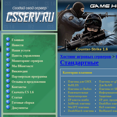
Главная
Новости
Counter-Strike 1.6
Наши услуги
Панель управления
Хостинг игровых серверов
>
Мониторинг серверов
Стандартные
Мы ВКонтакте
Википедия
Категории плагинов
Партнерская программа
Отзывы и предложения
Плагины для GMX
Плагины от g
ReHLDS
Для ReAPI
Контакты
Плагины от Radius
Плагины от S
Скачать CS 1.6
Развлекательные
Информацион
Античитерские
Защитные
Статьи
ZP классы зомби
ZP доп. пред
Готовые сборки
JailBreak плагины
DeathRun пла
War3FT плагины
HnS плагины
Документы
DeathMatch плагины
BioHazard пл