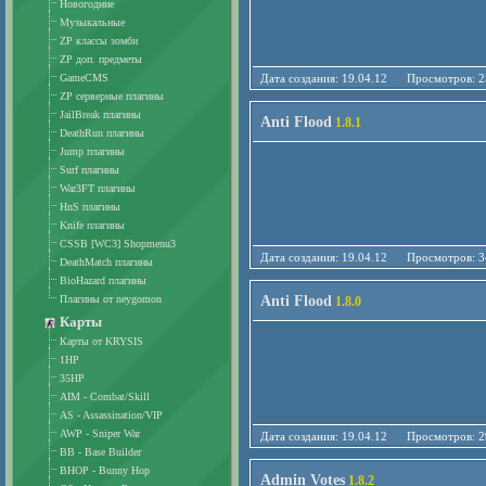
Новогодние
Музыкальные
ZP классы зомби
ZP доп. предметы
GameCMS
Дата создания: 19.04.12 Просмотро
ZP серверные плагины
JailBreak плагины
Anti Flood
1.8.1
DeathRun плагины
Jump плагины
Surf плагины
War3FT плагины
HnS плагины
Knife плагины
CSSB [WC3] Shopmenu3
Дата создания: 19.04.12 Просмотро
DeathMatch плагины
BioHazard плагины
Плагины от neygomon
Anti Flood
1.8.0
Карты
Карты от KRYSIS
1HP
35HP
AIM - Combat/Skill
AS - Assassination/VIP
AWP - Sniper War
Дата создания: 19.04.12 Просмотро
BB - Base Builder
BHOP - Bunny Hop
Admin Votes
1.8.2