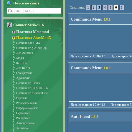
Поиск по сайту
Страницы:
1
2
3
4
5
6
7
Commands Menu
1.8.1
Counter-Strike 1.6
Плагины Metamod
Плагины AmxModX
Плагины для GMX
Плагины от g3cKpunTop
Для Authemu
Дата создания: 19.04.12 Просмотро
Моды
ReHLDS
Commands Menu
1.8.0
Для ReAPI
Стандартные
Админские
Плагины от Radius
Плагины от SKAJIbnEJIb
Плагины от AlexandrFiner
Игровые
Развлекательные
Дата создания: 19.04.12 Просмотро
Информационные
Серверные
Anti Flood
1.8.2
Рекламные
Античитерские
Защитные