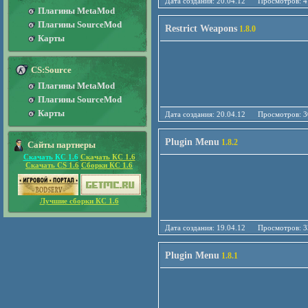
Дата создания: 20.04.12 Просмотро
Плагины MetaMod
Плагины SourceMod
Restrict Weapons
1.8.0
Карты
CS:Source
Плагины MetaMod
Плагины SourceMod
Карты
Дата создания: 20.04.12 Просмотро
Plugin Menu
1.8.2
Сайты партнеры
Скачать КС 1.6
Скачать КС 1.6
Скачать CS 1.6
Сборки КС 1.6
Лучшие сборки КС 1.6
Дата создания: 19.04.12 Просмотро
Plugin Menu
1.8.1