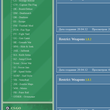
CS - Hostage Rescue
CTf - Capture The Flag
DE - Bomb/Defuse
DM - Deathmatch
DR - Deathrun
ES - Escape
FM - Football Mod
Дата создания: 20.04.12 Просмотро
FUN - Fun Type
FY - Fight Yard
GG - Gun Game
Restrict Weapons
1.8.2
HE - Grenade War
HNS - Hide & Seek
JAIL - Jailbreak
KA - Knife Arena
KZ - Jump/Climb
Scout - Scout War
SJ - Soccer Jam
Дата создания: 20.04.12 Просмотро
SP - Speed Strike
SURF - Surf Style
Restrict Weapons
1.8.1
VB - VoleyBall
ZM - Zombie Maps
WM - Worms
PB - Paint Ball
OTHER - Остальные
CS:GO