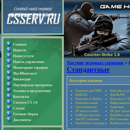
Главная
Новости
Counter-Strike 1.6
Наши услуги
Панель управления
Хостинг игровых серверов
>
Мониторинг серверов
Стандартные
Мы ВКонтакте
Википедия
Категории плагинов
Партнерская программа
Отзывы и предложения
Плагины для GMX
Плагины от g
ReHLDS
Для ReAPI
Контакты
Плагины от Radius
Плагины от S
Скачать CS 1.6
Развлекательные
Информацион
Античитерские
Защитные
Статьи
ZP классы зомби
ZP доп. пред
Готовые сборки
JailBreak плагины
DeathRun пла
War3FT плагины
HnS плагины
Документы
DeathMatch плагины
BioHazard пл