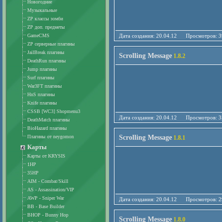
Новогодние
Музыкальные
ZP классы зомби
ZP доп. предметы
GameCMS
Дата создания: 20.04.12 Просмотро
ZP серверные плагины
JailBreak плагины
Scrolling Message
1.8.2
DeathRun плагины
Jump плагины
Surf плагины
War3FT плагины
HnS плагины
Knife плагины
CSSB [WC3] Shopmenu3
Дата создания: 20.04.12 Просмотро
DeathMatch плагины
BioHazard плагины
Плагины от neygomon
Scrolling Message
1.8.1
Карты
Карты от KRYSIS
1HP
35HP
AIM - Combat/Skill
AS - Assassination/VIP
AWP - Sniper War
Дата создания: 20.04.12 Просмотро
BB - Base Builder
BHOP - Bunny Hop
Scrolling Message
1.8.0