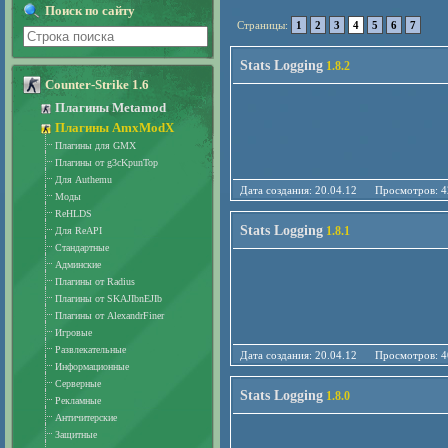
Поиск по сайту
Страницы:
1
2
3
4
5
6
7
Stats Logging
1.8.2
Counter-Strike 1.6
Плагины Metamod
Плагины AmxModX
Плагины для GMX
Плагины от g3cKpunTop
Для Authemu
Дата создания: 20.04.12 Просмотро
Моды
ReHLDS
Stats Logging
1.8.1
Для ReAPI
Стандартные
Админские
Плагины от Radius
Плагины от SKAJIbnEJIb
Плагины от AlexandrFiner
Игровые
Развлекательные
Дата создания: 20.04.12 Просмотро
Информационные
Серверные
Stats Logging
1.8.0
Рекламные
Античитерские
Защитные