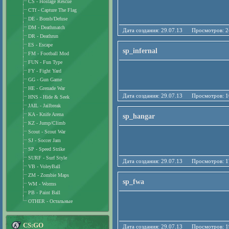
CS - Hostage Rescue
CTf - Capture The Flag
DE - Bomb/Defuse
DM - Deathmatch
Дата создания: 29.07.13 Просмотро
DR - Deathrun
ES - Escape
sp_infernal
FM - Football Mod
FUN - Fun Type
FY - Fight Yard
GG - Gun Game
HE - Grenade War
Дата создания: 29.07.13 Просмотро
HNS - Hide & Seek
JAIL - Jailbreak
KA - Knife Arena
sp_hangar
KZ - Jump/Climb
Scout - Scout War
SJ - Soccer Jam
SP - Speed Strike
SURF - Surf Style
Дата создания: 29.07.13 Просмотро
VB - VoleyBall
ZM - Zombie Maps
sp_fwa
WM - Worms
PB - Paint Ball
OTHER - Остальные
CS:GO
Дата создания: 29.07.13 Просмотро