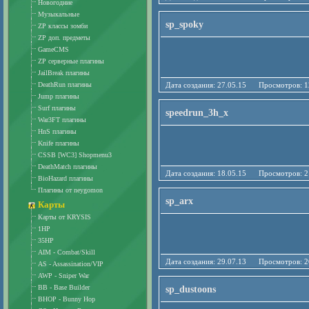
Новогодние
Музыкальные
sp_spoky
ZP классы зомби
ZP доп. предметы
GameCMS
ZP серверные плагины
JailBreak плагины
DeathRun плагины
Дата создания: 27.05.15 Просмотро
Jump плагины
Surf плагины
speedrun_3h_x
War3FT плагины
HnS плагины
Knife плагины
CSSB [WC3] Shopmenu3
DeathMatch плагины
Дата создания: 18.05.15 Просмотро
BioHazard плагины
Плагины от neygomon
sp_arx
Карты
Карты от KRYSIS
1HP
35HP
AIM - Combat/Skill
Дата создания: 29.07.13 Просмотро
AS - Assassination/VIP
AWP - Sniper War
BB - Base Builder
sp_dustoons
BHOP - Bunny Hop