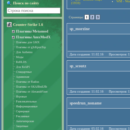
WM - Wor
Поиск по сайту
(1959)
Страницы:
1
2
3
Counter-Strike 1.6
sp_morzine
Плагины Metamod
Плагины AmxModX
Плагины для GMX
Плагины от g3cKpunTop
Для Authemu
Дата создания: 11.02.16 Просмотро
Моды
ReHLDS
sp_scoutz
Для ReAPI
Стандартные
Админские
Плагины от Radius
Плагины от SKAJIbnEJIb
Дата создания: 11.02.16 Просмотро
Плагины от AlexandrFiner
Игровые
Развлекательные
speedrun_noname
Информационные
Серверные
Рекламные
Античитерские
Защитные
Дата создания: 05.02.16 Просмотро