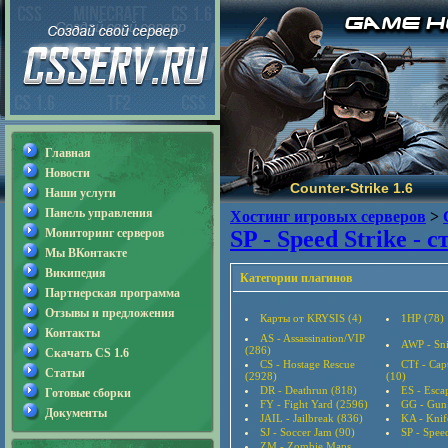
Главная
Новости
Counter-Strike 1.6
Наши услуги
Панель управления
Хостинг игровых серверов
>
Мониторинг серверов
SP - Speed Strike - 
Мы ВКонтакте
Википедия
Категории плагинов
Партнерская программа
Отзывы и предложения
Карты от KRYSIS (4)
1HP (78)
Контакты
AS - Assassination/VIP
AWP - Sni
(286)
Скачать CS 1.6
CS - Hostage Rescue
CTf - Cap
Статьи
(2928)
(10)
DR - Deathrun (818)
ES - Esca
Готовые сборки
FY - Fight Yard (2596)
GG - Gun
Документы
JAIL - Jailbreak (836)
KA - Knif
SJ - Soccer Jam (90)
SP - Speed
ZM - Zombie Maps