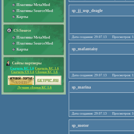
Плагины MetaMod
Плагины SourceMod
sp_jj_usp_deagle
Карты
CS:Source
Плагины MetaMod
Дата создания: 29.07.13 Просмотро
Плагины SourceMod
sp_mafantaisy
Карты
Сайты партнеры
Скачать КС 1.6
Скачать КС 1.6
Скачать CS 1.6
Сборки КС 1.6
Дата создания: 29.07.13 Просмотро
sp_marina
Лучшие сборки КС 1.6
Дата создания: 29.07.13 Просмотро
sp_motor